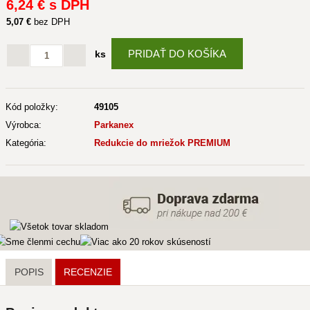
6
,24 €
s DPH
5
,07 €
bez DPH
PRIDAŤ DO KOŠÍKA
ks
Kód položky:
49105
Výrobca:
Parkanex
Kategória:
Redukcie do mriežok PREMIUM
POPIS
RECENZIE