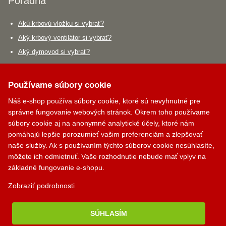
Poradňa
Akú krbovú vložku si vybrať?
Aký krbový ventilátor si vybrať?
Aký dymovod si vybrať?
Krbík
Kontakty
Inteligentný krbový asistent
Používame súbory cookie
Náš e-shop používa súbory cookie, ktoré sú nevyhnutné pre
PALOMINO KRBY, s.r.o.
správne fungovanie webových stránok. Okrem toho používame
Komjatná 210
súbory cookie aj na anonymné analytické účely, ktoré nám
okr. Ružomberok, 034 96
pomáhajú lepšie porozumieť vašim preferenciám a zlepšovať
naše služby. Ak s používaním týchto súborov cookie nesúhlasíte,
0948 949 949
môžete ich odmietnuť. Vaše rozhodnutie nebude mať vplyv na
po-pi 8:00-18:00 hod.
základné fungovanie e-shopu.
palomino@palomino.sk
Zobraziť podrobnosti
Možnosti dopravy
SÚHLASÍM