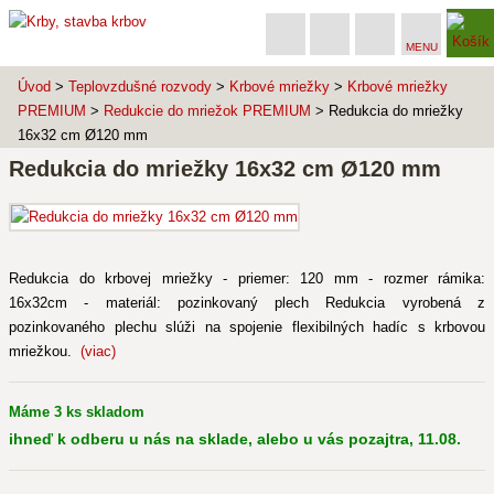
MENU
Úvod
>
Teplovzdušné rozvody
>
Krbové mriežky
>
Krbové mriežky
PREMIUM
>
Redukcie do mriežok PREMIUM
> Redukcia do mriežky
16x32 cm Ø120 mm
Redukcia do mriežky 16x32 cm Ø120 mm
Redukcia do krbovej mriežky - priemer: 120 mm - rozmer rámika:
16x32cm - materiál: pozinkovaný plech Redukcia vyrobená z
pozinkovaného plechu slúži na spojenie flexibilných hadíc s krbovou
mriežkou.
(viac)
Máme 3 ks skladom
ihneď k odberu u nás na sklade, alebo u vás pozajtra, 11.08.