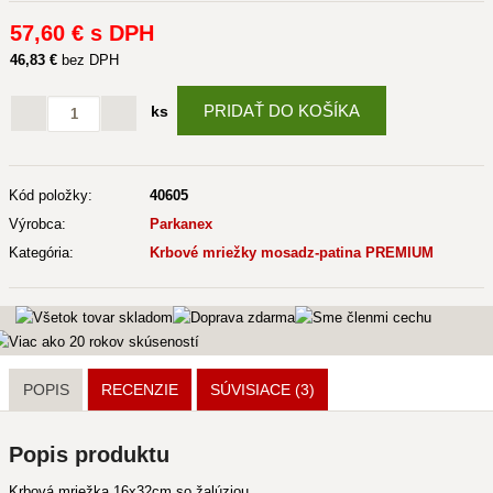
57
,60 €
s DPH
46
,83 €
bez DPH
PRIDAŤ DO KOŠÍKA
ks
Kód položky:
40605
Výrobca:
Parkanex
Kategória:
Krbové mriežky mosadz-patina PREMIUM
POPIS
RECENZIE
SÚVISIACE
(3)
Popis produktu
Krbová mriežka 16x32cm so žalúziou