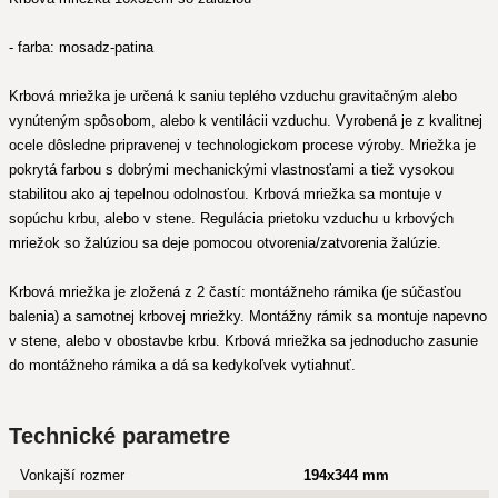
- farba: mosadz-patina
Krbová mriežka je určená k saniu teplého vzduchu gravitačným alebo
vynúteným spôsobom, alebo k ventilácii vzduchu. Vyrobená je z kvalitnej
ocele dôsledne pripravenej v technologickom procese výroby. Mriežka je
pokrytá farbou s dobrými mechanickými vlastnosťami a tiež vysokou
stabilitou ako aj tepelnou odolnosťou. Krbová mriežka sa montuje v
sopúchu krbu, alebo v stene. Regulácia prietoku vzduchu u krbových
mriežok so žalúziou sa deje pomocou otvorenia/zatvorenia žalúzie.
Krbová mriežka je zložená z 2 častí: montážneho rámika (je súčasťou
balenia) a samotnej krbovej mriežky. Montážny rámik sa montuje napevno
v stene, alebo v obostavbe krbu. Krbová mriežka sa jednoducho zasunie
do montážneho rámika a dá sa kedykoľvek vytiahnuť.
Technické parametre
Vonkajší rozmer
194x344 mm