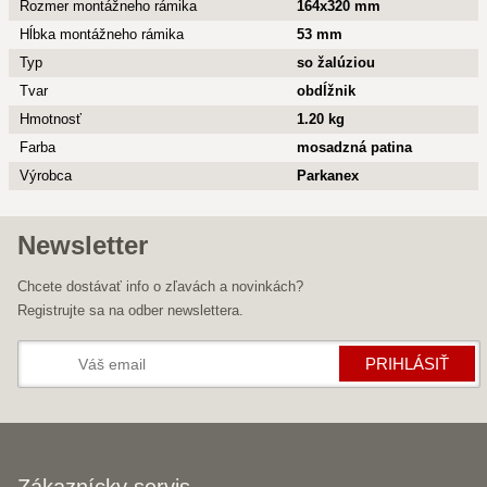
Rozmer montážneho rámika
164x320 mm
Hĺbka montážneho rámika
53 mm
Typ
so žalúziou
Tvar
obdĺžnik
Hmotnosť
1.20 kg
Farba
mosadzná patina
Výrobca
Parkanex
Newsletter
Chcete dostávať info o zľavách a novinkách?
Registrujte sa na odber newslettera.
PRIHLÁSIŤ