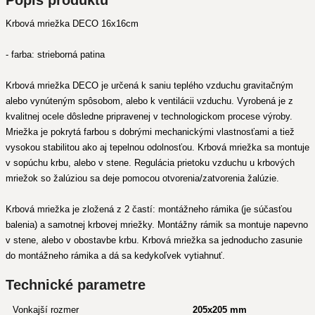
Popis produktu
Krbová mriežka DECO 16x16cm
- farba: strieborná patina
Krbová mriežka DECO je určená k saniu teplého vzduchu gravitačným
alebo vynúteným spôsobom, alebo k ventilácii vzduchu. Vyrobená je z
kvalitnej ocele dôsledne pripravenej v technologickom procese výroby.
Mriežka je pokrytá farbou s dobrými mechanickými vlastnosťami a tiež
vysokou stabilitou ako aj tepelnou odolnosťou. Krbová mriežka sa montuje
v sopúchu krbu, alebo v stene. Regulácia prietoku vzduchu u krbových
mriežok so žalúziou sa deje pomocou otvorenia/zatvorenia žalúzie.
Krbová mriežka je zložená z 2 častí: montážneho rámika (je súčasťou
balenia) a samotnej krbovej mriežky. Montážny rámik sa montuje napevno
v stene, alebo v obostavbe krbu. Krbová mriežka sa jednoducho zasunie
do montážneho rámika a dá sa kedykoľvek vytiahnuť.
Technické parametre
Vonkajší rozmer
205x205 mm