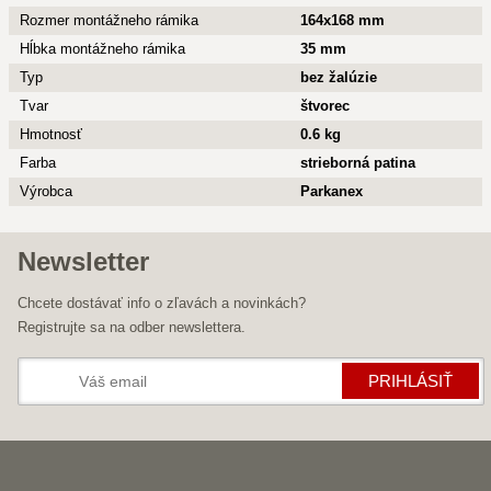
Rozmer montážneho rámika
164x168 mm
Hĺbka montážneho rámika
35 mm
Typ
bez žalúzie
Tvar
štvorec
Hmotnosť
0.6 kg
Farba
strieborná patina
Výrobca
Parkanex
Newsletter
Chcete dostávať info o zľavách a novinkách?
Registrujte sa na odber newslettera.
PRIHLÁSIŤ