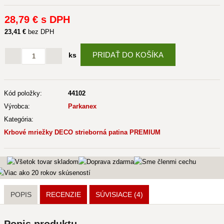
28
,79 €
s DPH
23
,41 €
bez DPH
PRIDAŤ DO KOŠÍKA
ks
Kód položky:
44102
Výrobca:
Parkanex
Kategória:
Krbové mriežky DECO strieborná patina PREMIUM
POPIS
RECENZIE
SÚVISIACE
(4)