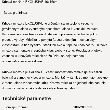
Krbová mriežka EXCLUSIVE 16x16cm
- farba: grafit/inox
Krbová mriežka EXCLUSIVE je určená k saniu teplého vzduchu
gravitačným alebo vynúteným spôsobom, alebo k ventilácii vzduchu.
Vyrobená je z kvalitnej ocele dôsledne pripravenej v technologickom
procese výroby. Mriežka je pokrytá farbou s dobrými mechanickými
vlastnosťami a tiež vysokou stabilitou ako aj tepelnou odolnosťou. Krbová
mriežka sa montuje v sopúchu krbu, alebo v stene. Regulácia prietoku
vzduchu u krbových mriežok so žalúziou sa deje pomocou
otvorenia/zatvorenia žalúzie.
Krbová mriežka je zložená z 2 častí: montážneho rámika (je súčasťou
balenia) a samotnej krbovej mriežky. Montážny rámik sa montuje napevno
v stene, alebo v obostavbe krbu. Krbová mriežka sa jednoducho zasunie
do montážneho rámika a dá sa kedykoľvek vytiahnuť.
Technické parametre
Vonkajší rozmer
200x200 mm