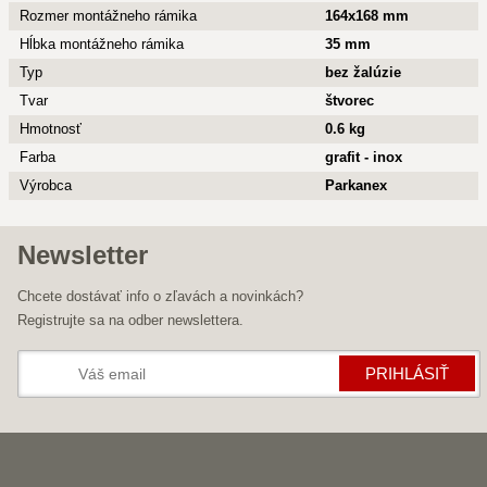
Rozmer montážneho rámika
164x168 mm
Hĺbka montážneho rámika
35 mm
Typ
bez žalúzie
Tvar
štvorec
Hmotnosť
0.6 kg
Farba
grafit - inox
Výrobca
Parkanex
Newsletter
Chcete dostávať info o zľavách a novinkách?
Registrujte sa na odber newslettera.
PRIHLÁSIŤ