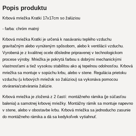
Popis produktu
Krbová mriežka Kratki 17x17cm so žalúziou
- farba: chróm matný
Krbová mriežka Kratki je určená k nasávaniu teplého vzduchu
gravitačným alebo vynúteným spôsobom, alebo k ventilácii vzduchu.
Vyrobená je z kvalitnej ocele dôsledne pripravenej v technologickom
procese výroby. Mriežka je pokrytá farbou s dobrými mechanickými
vlastnosťami a tiež vysokou stabilitou ako aj tepelnou odolnosťou. Krbová
mriežka sa montuje v sopúchu krbu, alebo v stene. Regulácia prietoku
vzduchu (u krbových mriežok so žalúziou) sa vykonáva pomocou
otvárania/zatvárania žalúzie.
Krbová mriežka je zložená z 2 častí: montážneho rámika (je súčasťou
balenia) a samotnej krbovej mriežky. Montážny rámik sa montuje napevno
v stene, alebo v obostavbe krbu. Krbová mriežka sa jednoducho zasunie
do montážneho rámika a dá sa kedykoľvek vytiahnuť.