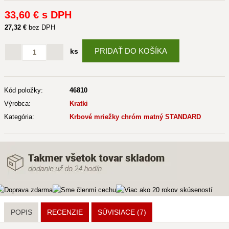
33
,60 €
s DPH
27
,32 €
bez DPH
PRIDAŤ DO KOŠÍKA
ks
Kód položky:
46810
Výrobca:
Kratki
Kategória:
Krbové mriežky chróm matný STANDARD
POPIS
RECENZIE
SÚVISIACE
(7)