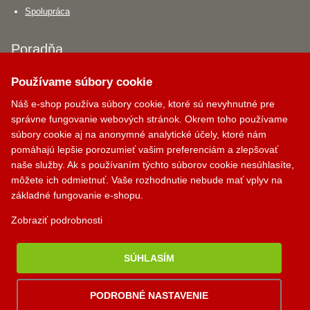
Spolupráca
Poradňa
Používame súbory cookie
Akú krbovú vložku si vybrať?
Aký krbový ventilátor si vybrať?
Náš e-shop používa súbory cookie, ktoré sú nevyhnutné pre
správne fungovanie webových stránok. Okrem toho používame
Aký dymovod si vybrať?
súbory cookie aj na anonymné analytické účely, ktoré nám
pomáhajú lepšie porozumieť vašim preferenciám a zlepšovať
Krbík
Kontakty
naše služby. Ak s používaním týchto súborov cookie nesúhlasíte,
Inteligentný krbový asistent
môžete ich odmietnuť. Vaše rozhodnutie nebude mať vplyv na
PALOMINO KRBY, s.r.o.
základné fungovanie e-shopu.
Komjatná 210
okr. Ružomberok, 034 96
Zobraziť podrobnosti
0948 949 949
SÚHLASÍM
po-pi 8:00-18:00 hod.
PODROBNÉ NASTAVENIE
palomino@palomino.sk