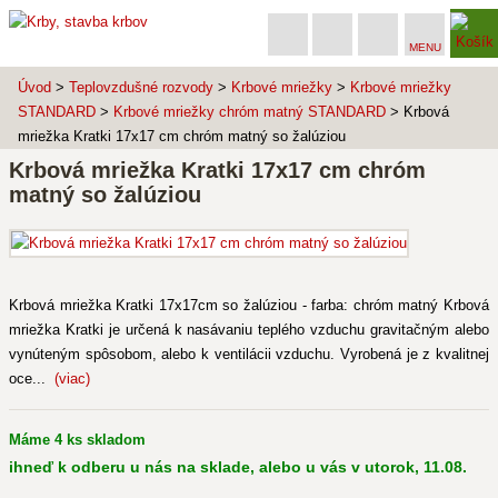
MENU
Úvod
>
Teplovzdušné rozvody
>
Krbové mriežky
>
Krbové mriežky
STANDARD
>
Krbové mriežky chróm matný STANDARD
> Krbová
mriežka Kratki 17x17 cm chróm matný so žalúziou
Krbová mriežka Kratki 17x17 cm chróm
matný so žalúziou
Krbová mriežka Kratki 17x17cm so žalúziou - farba: chróm matný Krbová
mriežka Kratki je určená k nasávaniu teplého vzduchu gravitačným alebo
vynúteným spôsobom, alebo k ventilácii vzduchu. Vyrobená je z kvalitnej
oce...
(viac)
Máme 4 ks skladom
ihneď k odberu u nás na sklade, alebo u vás v utorok, 11.08.