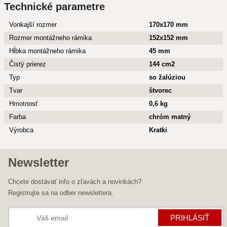
Technické parametre
Vonkajší rozmer
170x170 mm
Rozmer montážneho rámika
152x152 mm
Hĺbka montážneho rámika
45 mm
Čistý prierez
144 cm2
Typ
so žalúziou
Tvar
štvorec
Hmotnosť
0,6 kg
Farba
chróm matný
Výrobca
Kratki
Newsletter
Chcete dostávať info o zľavách a novinkách?
Registrujte sa na odber newslettera.
PRIHLÁSIŤ