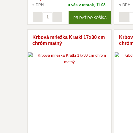
s DPH
u vás v utorok, 11.08.
s DPH
PRIDAŤ DO KOŠÍKA
Krbová mriežka Kratki 17x30 cm
Krbov
chróm matný
chróm