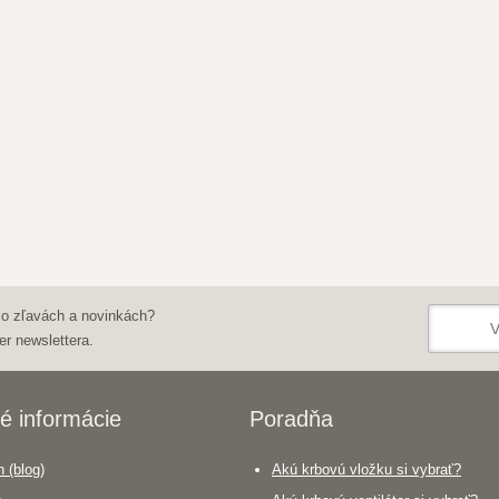
 o zľavách a novinkách?
er newslettera.
é informácie
Poradňa
 (blog)
Akú krbovú vložku si vybrať?