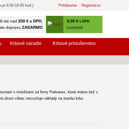
-pi 8:00-18:00 hod.)
Prihlásenie
Registrácia
0
,00 €
li ste nad
200 € s DPH
,
s DPH
ate dopravu
ZADARMO
0
položiek
u
Krbové náradie
Krbové príslušenstvo
orovnaní s mriežkami od firmy Parkanex, ktoré máme tiež v
rá skoro vôbec nezvyšuje náklady na stavbu krbu.