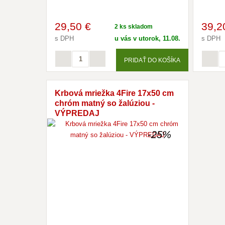
29
,50 €
39
,2
2 ks skladom
s DPH
u vás v utorok, 11.08.
s DPH
PRIDAŤ DO KOŠÍKA
Krbová mriežka 4Fire 17x50 cm
chróm matný so žalúziou -
VÝPREDAJ
-25%