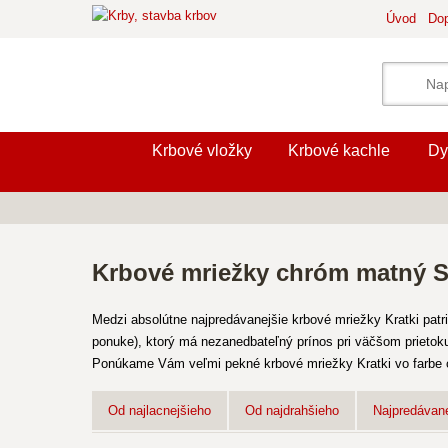
Úvod
Dop
Krbové vložky
Krbové kachle
Dy
Krbové mriežky chróm matný
Medzi absolútne najpredávanejšie krbové mriežky Kratki patr
ponuke), ktorý má nezanedbateľný prínos pri väčšom prieto
Ponúkame Vám veľmi pekné krbové mriežky Kratki vo farbe ch
Od najlacnejšieho
Od najdrahšieho
Najpredávane