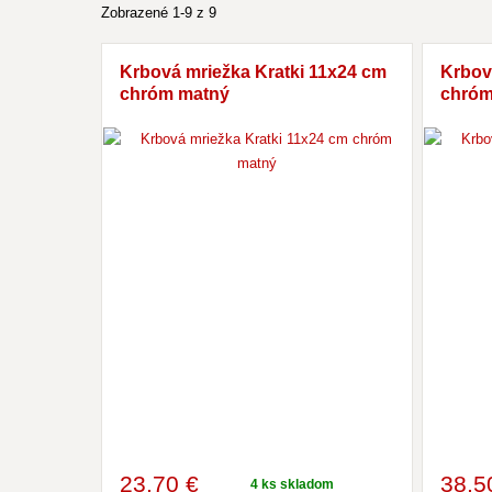
Zobrazené 1-9 z 9
Krbová mriežka Kratki 11x24 cm
Krbov
chróm matný
chróm
23
,70 €
38
,5
4 ks skladom