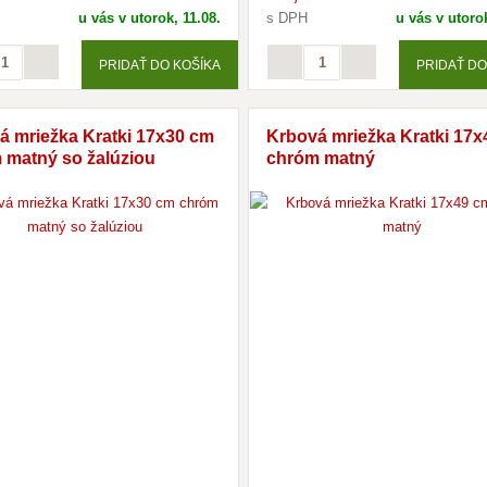
u vás v utorok, 11.08.
s DPH
u vás v utorok
PRIDAŤ DO KOŠÍKA
PRIDAŤ DO
á mriežka Kratki 17x30 cm
Krbová mriežka Kratki 17
 matný so žalúziou
chróm matný