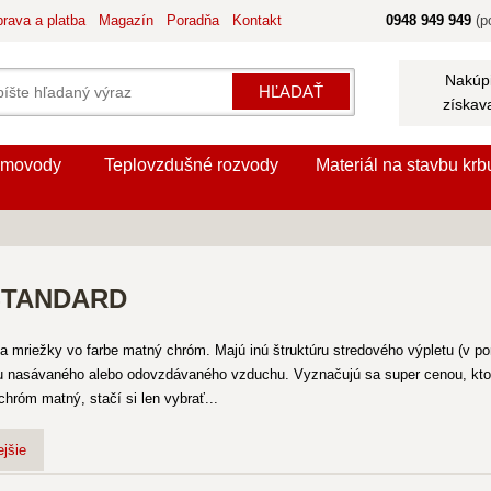
rava a platba
Magazín
Poradňa
Kontakt
0948 949 949
(po
Nakúpi
HĽADAŤ
získav
movody
Teplovzdušné rozvody
Materiál na stavbu krb
 STANDARD
ia mriežky vo farbe matný chróm. Majú inú štruktúru stredového výpletu (v p
ku nasávaného alebo odovzdávaného vzduchu. Vyznačujú sa super cenou, kto
róm matný, stačí si len vybrať...
jšie