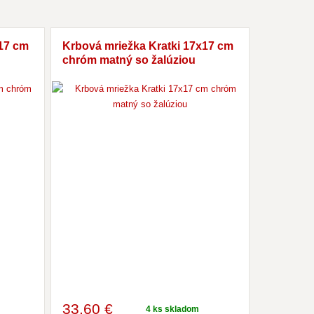
x17 cm
Krbová mriežka Kratki 17x17 cm
chróm matný so žalúziou
33
,60 €
4 ks skladom