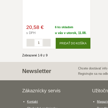
20
,58 €
6 ks skladom
s DPH
u vás v utorok, 11.08.
PRIDAŤ DO KOŠÍKA
Zobrazené 1-9 z 9
Chcete dostávať info
Newsletter
Registrujte sa na odb
Zákaznícky servis
Užitočn
Kontakt
Magazín