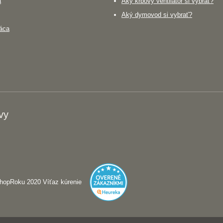
a
Aký krbový ventilátor si vybrať?
Aký dymovod si vybrať?
áca