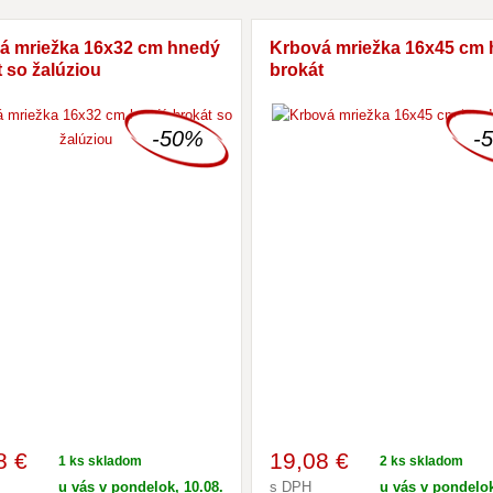
á mriežka 16x32 cm hnedý
Krbová mriežka 16x45 cm
 so žalúziou
brokát
-50%
-
8 €
19
,08 €
1 ks skladom
2 ks skladom
u vás v pondelok, 10.08.
s DPH
u vás v pondelok