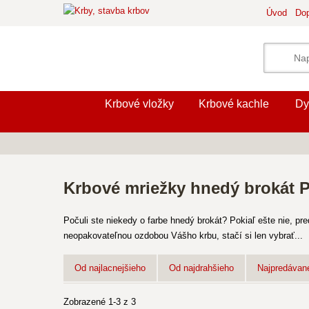
Úvod
Dop
Krbové vložky
Krbové kachle
Dy
Krbové mriežky hnedý brokát
Počuli ste niekedy o farbe hnedý brokát? Pokiaľ ešte nie, 
neopakovateľnou ozdobou Vášho krbu, stačí si len vybrať...
Od najlacnejšieho
Od najdrahšieho
Najpredávane
Zobrazené 1-3 z 3