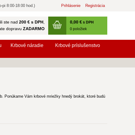
-pi 8:00-18:00 hod.)
Prihlásenie
Registrácia
0
,00 €
li ste nad
200 € s DPH
,
s DPH
ate dopravu
ZADARMO
0
položiek
u
Krbové náradie
Krbové príslušenstvo
 krb. Ponúkame Vám krbové mriežky hnedý brokát, ktoré budú