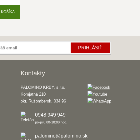
 KOŠÍKA
PRIHLÁSIŤ
Kontakty
PALOMINO KRBY, s.r.o.
Komjatná 210
okr. Ružomberok, 034 96
0948 949 949
po-pi 8:00-18:00 hod.
palomino@palomino.sk