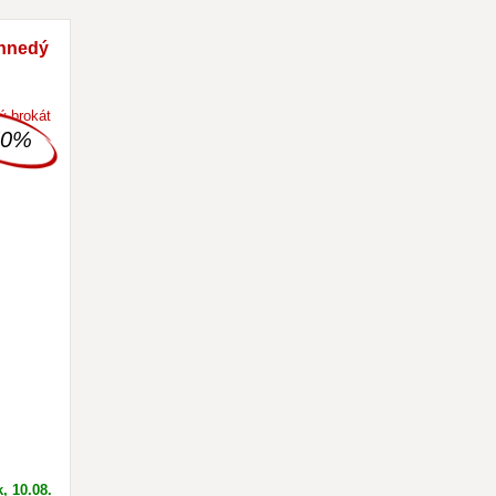
 hnedý
50%
, 10.08.