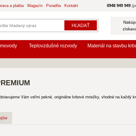
rava a platba
Magazín
Poradňa
Kontakt
0948 949 949
(po
Nakúpi
HĽADAŤ
získav
movody
Teplovzdušné rozvody
Materiál na stavbu krb
 PREMIUM
predstavujeme Vám veľmi pekné, originálne krbové mriežky, vhodné na každý
jšie