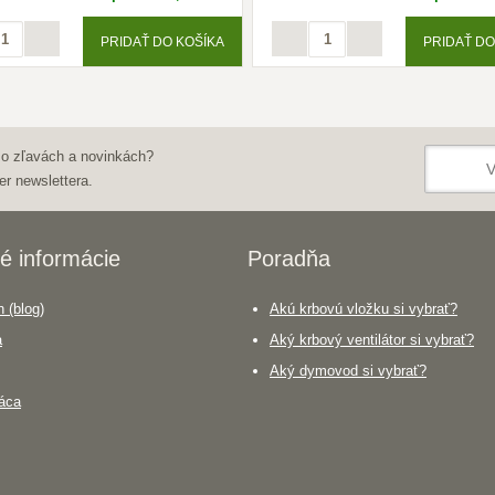
PRIDAŤ DO KOŠÍKA
PRIDAŤ DO
 o zľavách a novinkách?
er newslettera.
é informácie
Poradňa
 (blog)
Akú krbovú vložku si vybrať?
a
Aký krbový ventilátor si vybrať?
Aký dymovod si vybrať?
áca