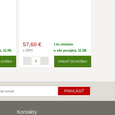
57
,60 €
3 ks skladom
, 11.08.
s DPH
u vás pozajtra, 11.08.
 KOŠÍKA
PRIDAŤ DO KOŠÍKA
PRIHLÁSIŤ
Kontakty