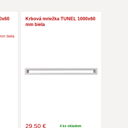
0x60
Krbová mriežka TUNEL 1000x60
mm biela
29
,50 €
4 ks skladom