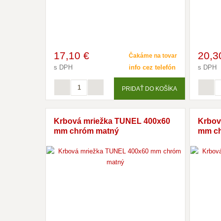
17
,10 €
20
,3
Čakáme na tovar
s DPH
info cez telefón
s DPH
PRIDAŤ DO KOŠÍKA
Krbová mriežka TUNEL 400x60
Krbov
mm chróm matný
mm c