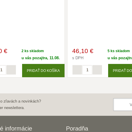
0 €
46
,10 €
2 ks skladom
5 ks skladom
u vás pozajtra, 11.08.
s DPH
u vás pozajtra
PRIDAŤ DO KOŠÍKA
PRIDAŤ DO
 o zľavách a novinkách?
er newslettera.
é informácie
Poradňa