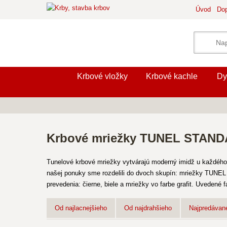
Úvod
Dop
Krbové vložky
Krbové kachle
Dy
Krbové mriežky TUNEL STAN
Tunelové krbové mriežky vytvárajú moderný imidž u každého 
našej ponuky sme rozdelili do dvoch skupín: mriežky TUNEL
prevedenia: čierne, biele a mriežky vo farbe grafit. Uveden
Od najlacnejšieho
Od najdrahšieho
Najpredávane