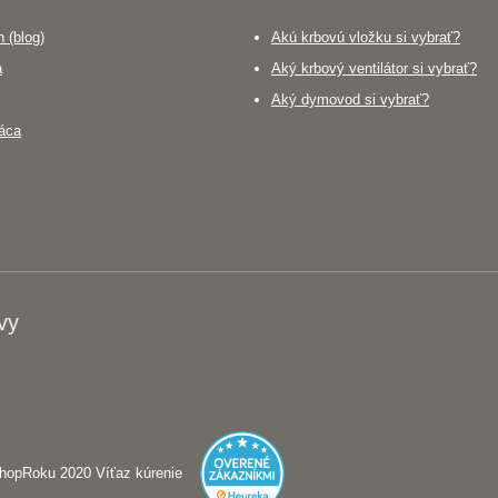
 (blog)
Akú krbovú vložku si vybrať?
a
Aký krbový ventilátor si vybrať?
Aký dymovod si vybrať?
áca