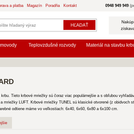
rava a platba
Magazín
Poradňa
Kontakt
0948 949 949
(po
Nakúpi
HĽADAŤ
získav
movody
Teplovzdušné rozvody
Materiál na stavbu krb
DARD
krbu. Tieto krbové mriežky sú čoraz viac populárnejšie a s obľubou vyhľadá
 a mriežky LUFT. Krbové mriežky TUNEL sú klasické otvorené (z obidvoch s
é farebné odtiene máme vo veľkostiach: 6x40, 6x60, 6x80 a 6x100 cm.
jšie