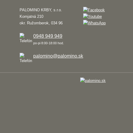
PALOMINO KRBY, s.r.o.
Komjatná 210
okr. Ružomberok, 034 96
0948 949 949
po-pi 8:00-18:00 hod.
palomino@palomino.sk