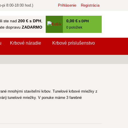
-pi 8:00-18:00 hod.)
Prihlásenie
Registrácia
0
,00 €
li ste nad
200 € s DPH
,
s DPH
ate dopravu
ZADARMO
0
položiek
u
Krbové náradie
Krbové príslušenstvo
vané mnohými staviteľmi krbov. Tunelové krbové mriežky z
trán) tunelové mriežky. V ponuke máme 3 farebné