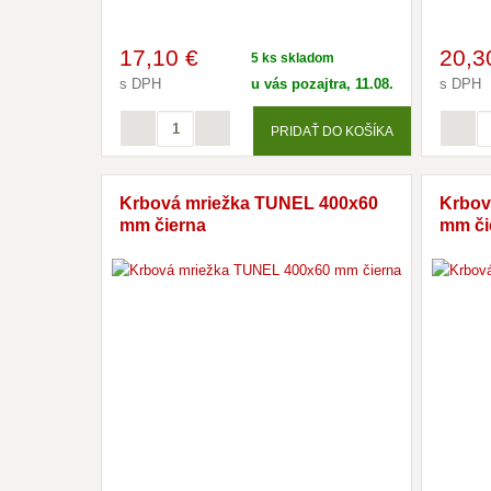
17
,10 €
20
,3
5 ks skladom
s DPH
u vás pozajtra, 11.08.
s DPH
PRIDAŤ DO KOŠÍKA
Krbová mriežka TUNEL 400x60
Krbov
mm čierna
mm či