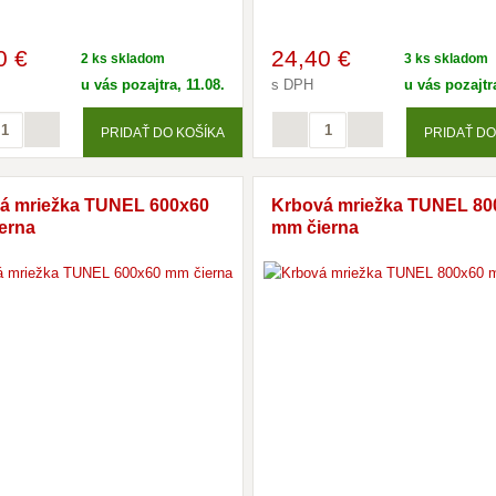
0 €
24
,40 €
2 ks skladom
3 ks skladom
u vás pozajtra, 11.08.
s DPH
u vás pozajtra
PRIDAŤ DO KOŠÍKA
PRIDAŤ DO
á mriežka TUNEL 600x60
Krbová mriežka TUNEL 80
erna
mm čierna