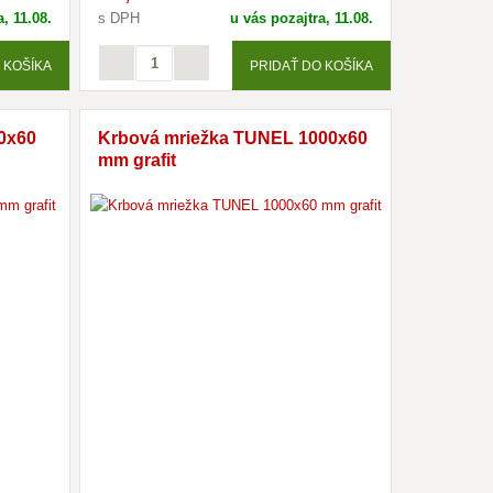
, 11.08.
s DPH
u vás pozajtra, 11.08.
 KOŠÍKA
PRIDAŤ DO KOŠÍKA
0x60
Krbová mriežka TUNEL 1000x60
mm grafit