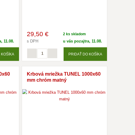
29
,50 €
2 ks skladom
, 11.08.
s DPH
u vás pozajtra, 11.08.
 KOŠÍKA
PRIDAŤ DO KOŠÍKA
0x60
Krbová mriežka TUNEL 1000x60
mm chróm matný