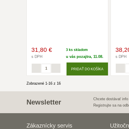
31
,80 €
38
,2
3 ks skladom
s DPH
u vás pozajtra, 11.08.
s DPH
PRIDAŤ DO KOŠÍKA
Zobrazené 1-16 z 16
Chcete dostávať info
Newsletter
Registrujte sa na odb
Zákaznícky servis
Užitočn