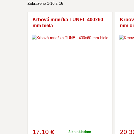
Zobrazené 1-16 z 16
Krbová mriežka TUNEL 400x60
Krbov
mm biela
mm bi
17
,10 €
20
,3
3 ks skladom