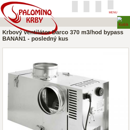
MENU
Krbový ventilátor Darco 370 m3/hod bypass
BANAN1 - posledný kus