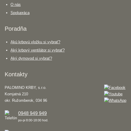
O nás
Spolupráca
Poradňa
Akú krbovú vložku si vybrať?
Aký krbový ventilátor si vybrať?
Aký dymovod si vybrať?
Kontakty
PALOMINO KRBY, s.r.o.
Komjatná 210
okr. Ružomberok, 034 96
0948 949 949
po-pi 8:00-18:00 hod.