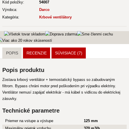
Kód položky:
54007
Výrobca:
Darco
Kategória:
Krbové ventilátory
POPIS
RECENZIE
SÚVISIACE
(7)
Popis produktu
Zostava krbový ventilátor + termostatický bypass so zabudovaným
filtrom. Bypass chráni motor pred poškodením pri výpadku elektriny.
Ventilátor nemusí zapájať elektrikár - má kábel s vidlicou do elektrickej
zásuvky.
Technické parametre
Priemer na vstupe a výstupe
125 mm
Maximálny prietok vzduchu
370 m3/h