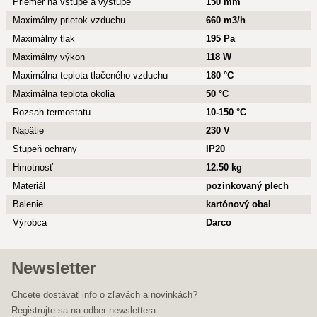
Priemer na vstupe a výstupe
150 mm
Maximálny prietok vzduchu
660 m3/h
Maximálny tlak
195 Pa
Maximálny výkon
118 W
Maximálna teplota tlačeného vzduchu
180 °C
Maximálna teplota okolia
50 °C
Rozsah termostatu
10-150 °C
Napätie
230 V
Stupeň ochrany
IP20
Hmotnosť
12.50 kg
Materiál
pozinkovaný plech
Balenie
kartónový obal
Výrobca
Darco
Newsletter
Chcete dostávať info o zľavách a novinkách?
Registrujte sa na odber newslettera.