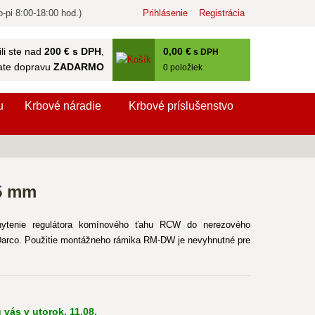
-pi 8:00-18:00 hod.)
Prihlásenie
Registrácia
0
,00 €
li ste nad
200 € s DPH
,
s DPH
ate dopravu
ZADARMO
0
položiek
u
Krbové náradie
Krbové príslušenstvo
5 mm
ytenie regulátora komínového ťahu RCW do nerezového
y Darco. Použitie montážneho rámika RM-DW je nevyhnutné pre
 vás v utorok, 11.08.