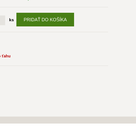
PRIDAŤ DO KOŠÍKA
ks
o ťahu