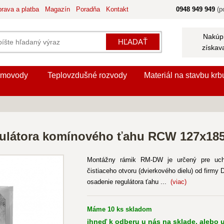
rava a platba
Magazín
Poradňa
Kontakt
0948 949 949
(po
Nakúpi
HĽADAŤ
získav
movody
Teplovzdušné rozvody
Materiál na stavbu krb
ulátora komínového ťahu RCW 127x18
Montážny rámik RM-DW je určený pre uch
čistiaceho otvoru (dvierkového dielu) od firm
osadenie regulátora ťahu ...
(viac)
Máme 10 ks skladom
ihneď k odberu u nás na sklade, alebo u