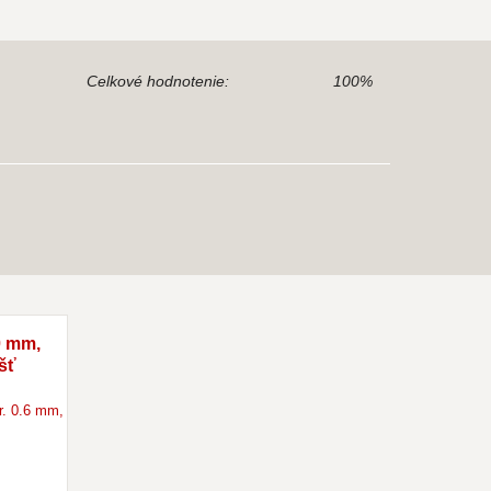
Celkové hodnotenie:
100%
0 mm,
šť