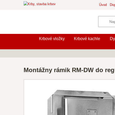
Úvod
Dop
Krbové vložky
Krbové kachle
Dy
Montážny rámik RM-DW do reg