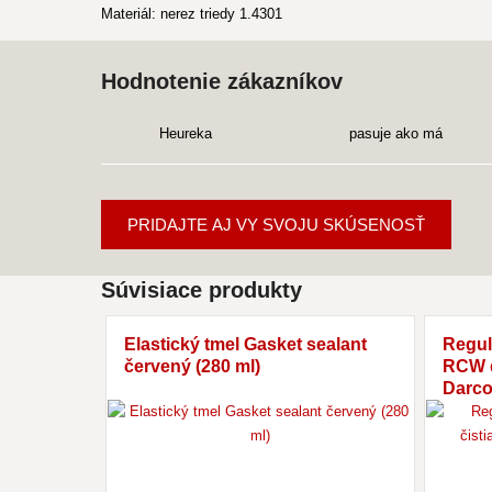
Materiál: nerez triedy 1.4301
Hodnotenie zákazníkov
Heureka
pasuje ako má
PRIDAJTE AJ VY SVOJU SKÚSENOSŤ
Súvisiace produkty
Elastický tmel Gasket sealant
Regul
červený (280 ml)
RCW d
Darc