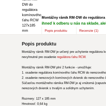
Montážny rámik RM-DW do regulátor
ihneď k odberu u nás na sklade, aleb
Popis
produktu
Recenzie (1)
Popis produktu
Montážny rámik RM-DW je určený pre uchytenie regulátora k
nevyhnutné pre osadenie
regulátora ťahu RCW
.
Montážny rámik RM-DW plní 2 funkcie - umožňuje:
1. osadenie regulátora komínového ťahu RCW do nerezového č
2. osadenie nerezových komínových dvierok do nerezového či
Súčasťou montážneho rámika RM-DW je aj vnútorná (zapusten
nerezových dvierok s trvalým a solídnym uchytením.
Rozmery: 127 x 185 mm
Hmotnosť: 0,64 kg