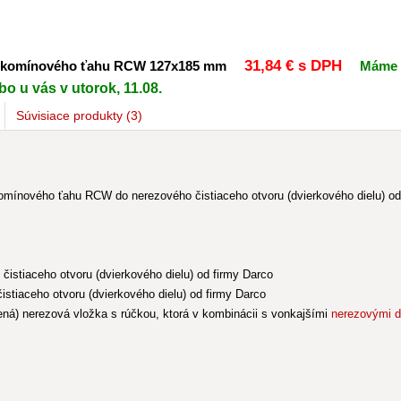
31
,84 €
s DPH
a komínového ťahu RCW 127x185 mm
Máme 
o u vás v utorok, 11.08.
Súvisiace
produkty
(3)
omínového ťahu RCW do nerezového čistiaceho otvoru (dvierkového dielu) o
istiaceho otvoru (dvierkového dielu) od firmy Darco
stiaceho otvoru (dvierkového dielu) od firmy Darco
á) nerezová vložka s rúčkou, ktorá v kombinácii s vonkajšími
nerezovými d