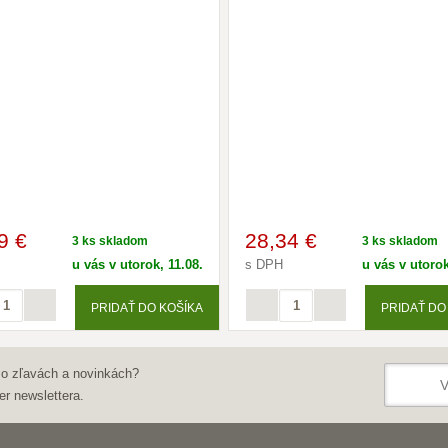
9 €
28
,34 €
3 ks skladom
3 ks skladom
u vás v utorok, 11.08.
s DPH
u vás v utorok
PRIDAŤ DO KOŠÍKA
PRIDAŤ DO
 o zľavách a novinkách?
er newslettera.