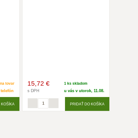
15
,72 €
na tovar
1 ks skladom
 telefón
s DPH
u vás v utorok, 11.08.
 KOŠÍKA
PRIDAŤ DO KOŠÍKA