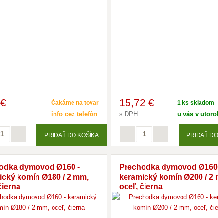
 €
15
,72 €
Čakáme na tovar
1 ks skladom
info cez telefón
s DPH
u vás v utorok
PRIDAŤ DO KOŠÍKA
PRIDAŤ DO
odka dymovod Ø160 -
Prechodka dymovod Ø160 
ický komín Ø180 / 2 mm,
keramický komín Ø200 / 2
čierna
oceľ, čierna