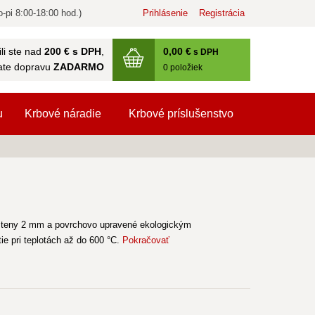
-pi 8:00-18:00 hod.)
Prihlásenie
Registrácia
0
,00 €
li ste nad
200 € s DPH
,
s DPH
ate dopravu
ZADARMO
0
položiek
u
Krbové náradie
Krbové príslušenstvo
u steny 2 mm a povrchovo upravené ekologickým
e pri teplotách až do 600 °C.
Pokračovať