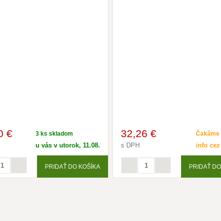
0 €
32
,26 €
3 ks skladom
Čakáme 
u vás v utorok, 11.08.
s DPH
info cez
PRIDAŤ DO KOŠÍKA
PRIDAŤ DO