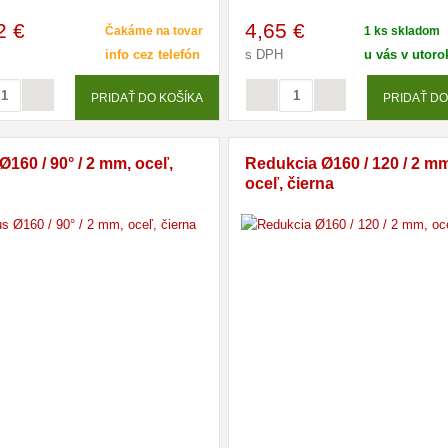
2 €
4
,65 €
Čakáme na tovar
1 ks skladom
info cez telefón
s DPH
u vás v utorok
PRIDAŤ DO KOŠÍKA
PRIDAŤ DO
Ø160 / 90° / 2 mm, oceľ,
Redukcia Ø160 / 120 / 2 m
oceľ, čierna