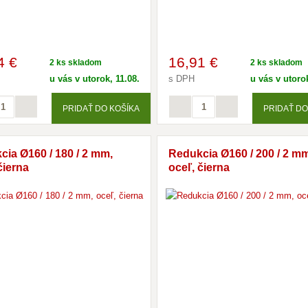
4 €
16
,91 €
2 ks skladom
2 ks skladom
u vás v utorok, 11.08.
s DPH
u vás v utorok
PRIDAŤ DO KOŠÍKA
PRIDAŤ DO
ia Ø160 / 180 / 2 mm,
Redukcia Ø160 / 200 / 2 m
čierna
oceľ, čierna