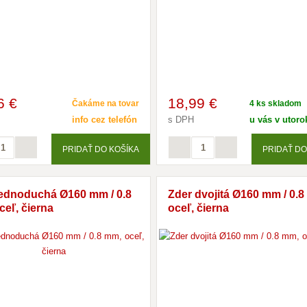
6 €
18
,99 €
Čakáme na tovar
4 ks skladom
info cez telefón
s DPH
u vás v utorok
PRIDAŤ DO KOŠÍKA
PRIDAŤ DO
jednoduchá Ø160 mm / 0.8
Zder dvojitá Ø160 mm / 0.
eľ, čierna
oceľ, čierna