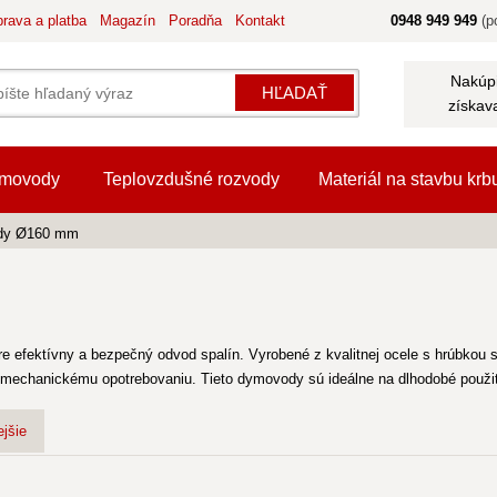
rava a platba
Magazín
Poradňa
Kontakt
0948 949 949
(po
Nakúpi
HĽADAŤ
získav
movody
Teplovzdušné rozvody
Materiál na stavbu krb
dy Ø160 mm
re efektívny a bezpečný odvod spalín. Vyrobené z kvalitnej ocele s hrúbko
a mechanickému opotrebovaniu. Tieto dymovody sú ideálne na dlhodobé použiti
jšie