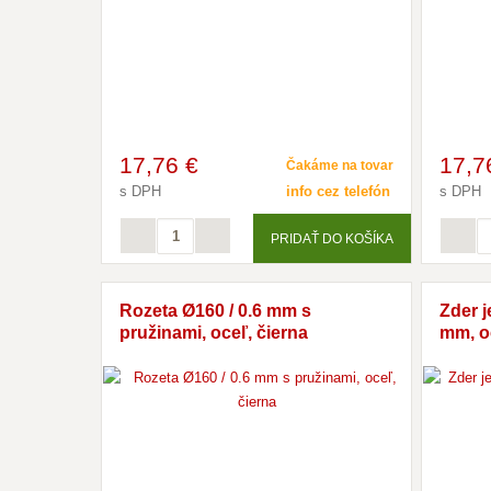
17
,76 €
17
,7
Čakáme na tovar
s DPH
info cez telefón
s DPH
PRIDAŤ DO KOŠÍKA
Rozeta Ø160 / 0.6 mm s
Zder 
pružinami, oceľ, čierna
mm, oc