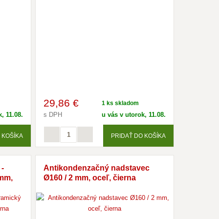
29
,86 €
1 ks skladom
, 11.08.
s DPH
u vás v utorok, 11.08.
 KOŠÍKA
PRIDAŤ DO KOŠÍKA
-
Antikondenzačný nadstavec
 mm,
Ø160 / 2 mm, oceľ, čierna