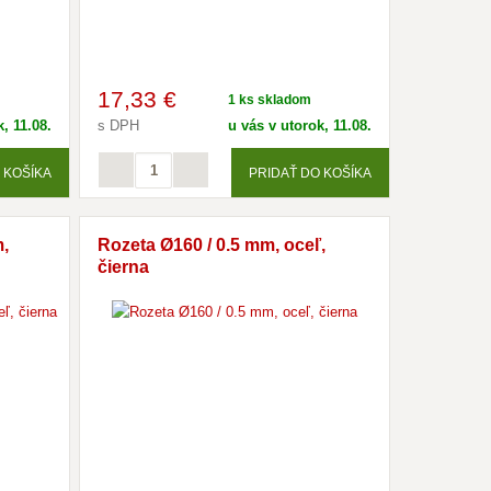
17
,33 €
1 ks skladom
, 11.08.
s DPH
u vás v utorok, 11.08.
 KOŠÍKA
PRIDAŤ DO KOŠÍKA
m,
Rozeta Ø160 / 0.5 mm, oceľ,
čierna