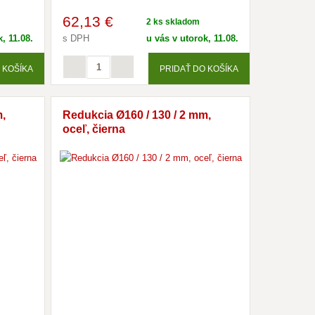
62
,13 €
2 ks skladom
, 11.08.
s DPH
u vás v utorok, 11.08.
 KOŠÍKA
PRIDAŤ DO KOŠÍKA
m,
Redukcia Ø160 / 130 / 2 mm,
oceľ, čierna