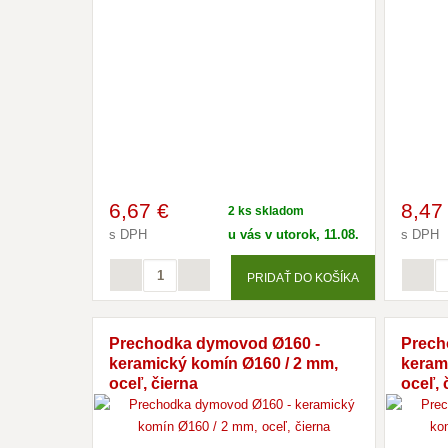
6
,67 €
8
,47
2 ks skladom
s DPH
u vás v utorok, 11.08.
s DPH
PRIDAŤ DO KOŠÍKA
Prechodka dymovod Ø160 -
Prech
keramický komín Ø160 / 2 mm,
keram
oceľ, čierna
oceľ, 