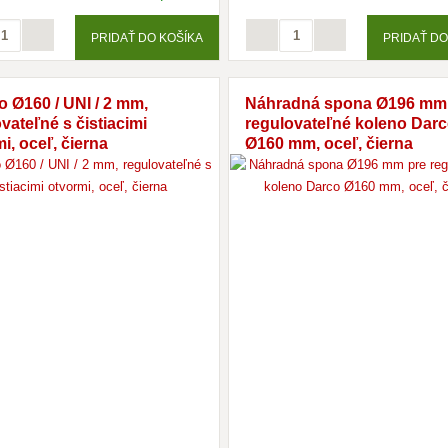
PRIDAŤ DO KOŠÍKA
PRIDAŤ DO
 Ø160 / UNI / 2 mm,
Náhradná spona Ø196 mm
vateľné s čistiacimi
regulovateľné koleno Dar
i, oceľ, čierna
Ø160 mm, oceľ, čierna