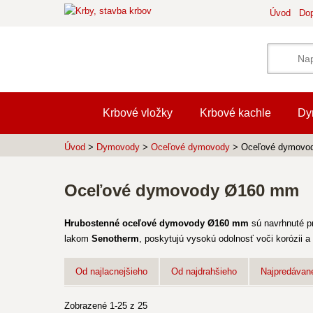
Úvod
Dop
Krbové vložky
Krbové kachle
Dy
Úvod
>
Dymovody
>
Oceľové dymovody
> Oceľové dymovo
Oceľové dymovody Ø160 mm
Hrubostenné oceľové dymovody Ø160 mm
sú navrhnuté p
lakom
Senotherm
, poskytujú vysokú odolnosť voči korózii 
Od najlacnejšieho
Od najdrahšieho
Najpredávane
Zobrazené 1-25 z 25