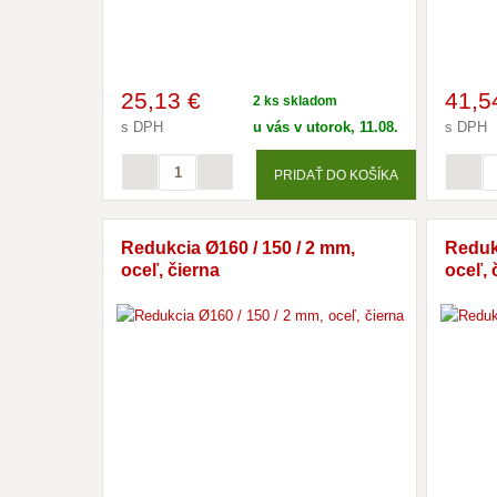
25
,13 €
41
,5
2 ks skladom
s DPH
u vás v utorok, 11.08.
s DPH
PRIDAŤ DO KOŠÍKA
Redukcia Ø160 / 150 / 2 mm,
Redukc
oceľ, čierna
oceľ, 