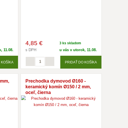
4
,85 €
3 ks skladom
, 11.08.
s DPH
u vás v utorok, 11.08.
 KOŠÍKA
PRIDAŤ DO KOŠÍKA
8 mm,
Prechodka dymovod Ø160 -
keramický komín Ø150 / 2 mm,
oceľ, čierna