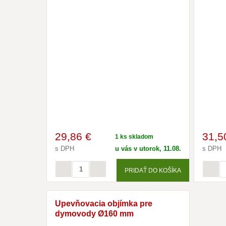
29
,86 €
31
,5
1 ks skladom
s DPH
u vás v utorok, 11.08.
s DPH
PRIDAŤ DO KOŠÍKA
Upevňovacia objímka pre
dymovody Ø160 mm