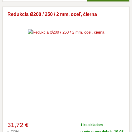
Redukcia Ø200 / 250 / 2 mm, oceľ, čierna
31
,72 €
1 ks skladom
s DPH
u vás v pondelok, 10.08.