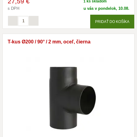
27
,59 €
1 ks skladom
s DPH
u vás v pondelok, 10.08.
PRIDAŤ DO KOŠÍKA
T-kus Ø200 / 90° / 2 mm, oceľ, čierna