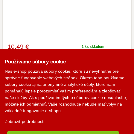
10
,49 €
1 ks skladom
s DPH
u vás v pondelok, 10.08.
Používame súbory cookie
PRIDAŤ DO KOŠÍKA
Náš e-shop používa súbory cookie, ktoré sú nevyhnutné pre
správne fungovanie webových stránok. Okrem toho používame
súbory cookie aj na anonymné analytické účely, ktoré nám
Zder dvojitá Ø200 mm / 0.8 mm, oceľ, čierna
pomáhajú lepšie porozumieť vašim preferenciám a zlepšovať
naše služby. Ak s používaním týchto súborov cookie nesúhlasíte,
môžete ich odmietnuť. Vaše rozhodnutie nebude mať vplyv na
základné fungovanie e-shopu.
Zobraziť podrobnosti