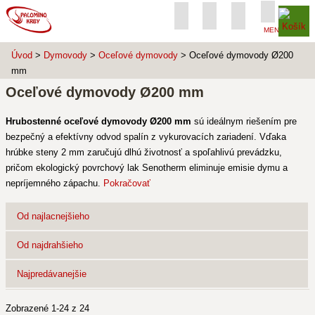
MENU
Úvod
>
Dymovody
>
Oceľové dymovody
> Oceľové dymovody Ø200
mm
Oceľové dymovody Ø200 mm
Hrubostenné oceľové dymovody Ø200 mm
sú ideálnym riešením pre
bezpečný a efektívny odvod spalín z vykurovacích zariadení. Vďaka
hrúbke steny 2 mm zaručujú dlhú životnosť a spoľahlivú prevádzku,
pričom ekologický povrchový lak Senotherm eliminuje emisie dymu a
nepríjemného zápachu.
Pokračovať
Od najlacnejšieho
Od najdrahšieho
Najpredávanejšie
Zobrazené 1-24 z 24