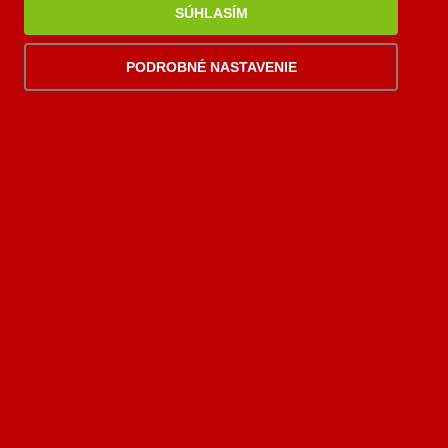
SÚHLASÍM
PODROBNÉ NASTAVENIE
17
,76 €
1 ks skladom
s DPH
u vás v pondelok, 10.08.
PRIDAŤ DO KOŠÍKA
Prechodka dymovod Ø200 - keramický komín Ø180 /
2 mm, oceľ, čierna