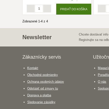
PRIDAŤ DO KOŠÍKA
Zobrazené 1-4 z 4
Chcete dostávať info
Newsletter
Registrujte sa na odb
Zákaznícky servis
Užitočn
Kontakt
Magazín
Obchodné podmienky
Poradň
Ochrana osobných údajov
O nás
Odstúpiť od zmuvy tu
Spolupr
Doprava a platba
Sledovanie zásielky