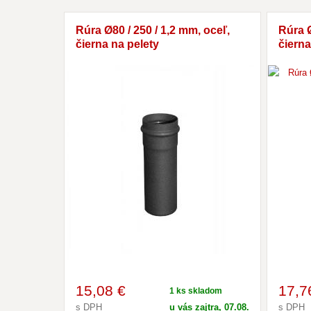
Rúra Ø80 / 250 / 1,2 mm, oceľ,
Rúra Ø
čierna na pelety
čierna
15
,08 €
17
,7
1 ks skladom
s DPH
u vás zajtra, 07.08.
s DPH