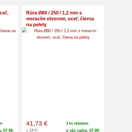
ceľ,
Rúra Ø80 / 250 / 1,2 mm s
meracím otvorom, oceľ, čierna
na pelety
41
,73 €
om
3 ks skladom
a, 07.08.
s DPH
u vás zajtra, 07.08.