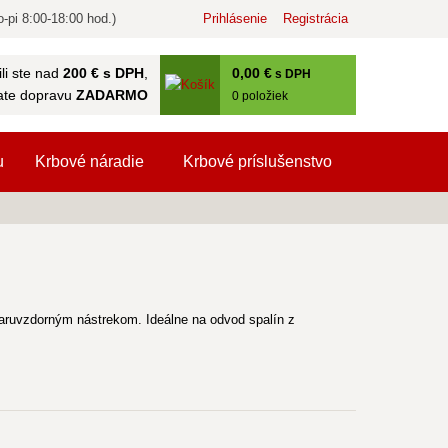
-pi 8:00-18:00 hod.)
Prihlásenie
Registrácia
0
,00 €
li ste nad
200 € s DPH
,
s DPH
ate dopravu
ZADARMO
0
položiek
u
Krbové náradie
Krbové príslušenstvo
iaruvzdorným nástrekom. Ideálne na odvod spalín z