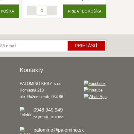
 KOŠÍKA
PRIDAŤ DO KOŠÍKA
Krbík
Inteligentný krbový asistent
PRIHLÁSIŤ
Kontakty
PALOMINO KRBY, s.r.o.
Komjatná 210
okr. Ružomberok, 034 96
0948 949 949
po-pi 8:00-18:00 hod.
palomino@palomino.sk