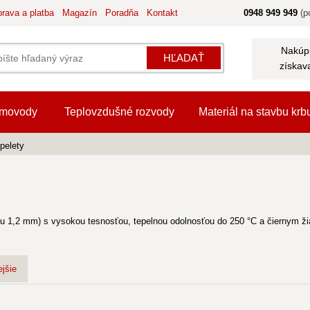
rava a platba
Magazín
Poradňa
Kontakt
0948 949 949
(po
Nakúpi
HĽADAŤ
získav
movody
Teplovzdušné rozvody
Materiál na stavbu krb
pelety
hu 1,2 mm) s vysokou tesnosťou, tepelnou odolnosťou do 250 °C a čiernym ž
jšie