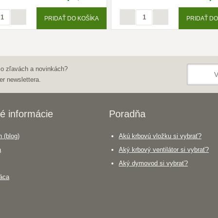
PRIDAŤ DO KOŠÍKA
PRIDAŤ DO
 o zľavách a novinkách?
er newslettera.
é informácie
Poradňa
 (blog)
Akú krbovú vložku si vybrať?
a
Aký krbový ventilátor si vybrať?
Aký dymovod si vybrať?
áca