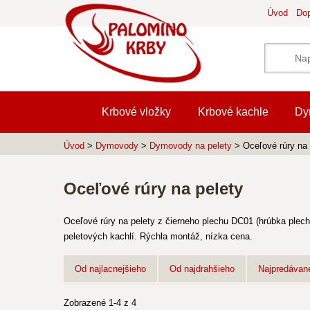
Úvod
Dop
Krbové vložky
Krbové kachle
Dy
Úvod
>
Dymovody
>
Dymovody na pelety
> Oceľové rúry na 
Oceľové rúry na pelety
Oceľové rúry na pelety z čierneho plechu DC01 (hrúbka plec
peletových kachlí. Rýchla montáž, nízka cena.
Od najlacnejšieho
Od najdrahšieho
Najpredávane
Zobrazené 1-4 z 4