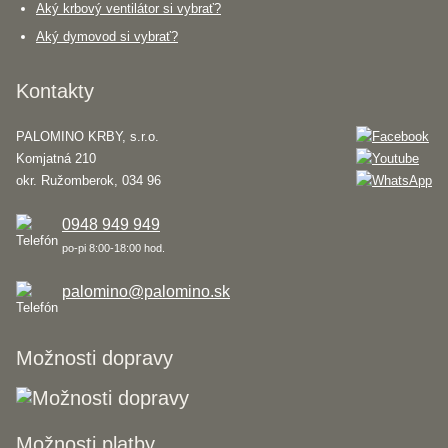
Aký krbový ventilátor si vybrať?
Aký dymovod si vybrať?
Kontakty
PALOMINO KRBY, s.r.o.
Komjatná 210
okr. Ružomberok, 034 96
0948 949 949
po-pi 8:00-18:00 hod.
palomino@palomino.sk
Možnosti dopravy
Možnosti platby