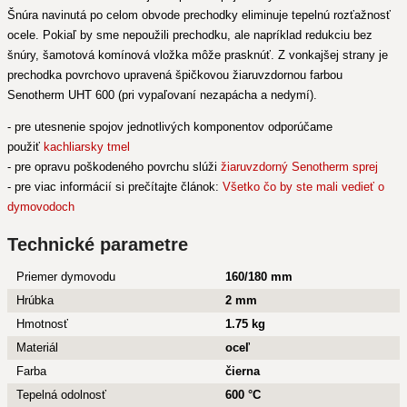
Šnúra navinutá po celom obvode prechodky eliminuje tepelnú rozťažnosť
ocele. Pokiaľ by sme nepoužili prechodku, ale napríklad redukciu bez
šnúry, šamotová komínová vložka môže prasknúť. Z vonkajšej strany je
prechodka povrchovo upravená špičkovou žiaruvzdornou farbou
Senotherm UHT 600 (pri vypaľovaní nezapácha a nedymí).
- pre utesnenie spojov jednotlivých komponentov odporúčame
použiť
kachliarsky tmel
- pre opravu poškodeného povrchu slúži
žiaruvzdorný Senotherm sprej
- pre viac informácií si prečítajte článok:
Všetko čo by ste mali vedieť o
dymovodoch
Technické parametre
Priemer dymovodu
160/180 mm
Hrúbka
2 mm
Hmotnosť
1.75 kg
Materiál
oceľ
Farba
čierna
Tepelná odolnosť
600 °C