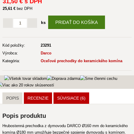
31
,50 €
s DPH
25
,61 €
bez DPH
PRIDAŤ DO KOŠÍKA
ks
Kód položky:
23291
Výrobca:
Darco
Kategória:
Oceľové prechodky do keramického komína
POPIS
RECENZIE
SÚVISIACE
(6)
Popis produktu
Hrubostenná prechodka z dymovodu DARCO Ø160 mm do keramického
komína Ø180 mm umožňuje bezpečné spojenie dymovodu s komínom.