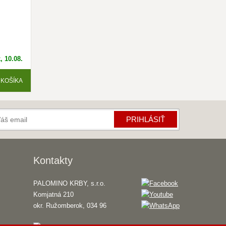
, 10.08.
 KOŠÍKA
Krbík
Inteligentný krbový asistent
PRIHLÁSIŤ
Kontakty
PALOMINO KRBY, s.r.o.
Komjatná 210
okr. Ružomberok, 034 96