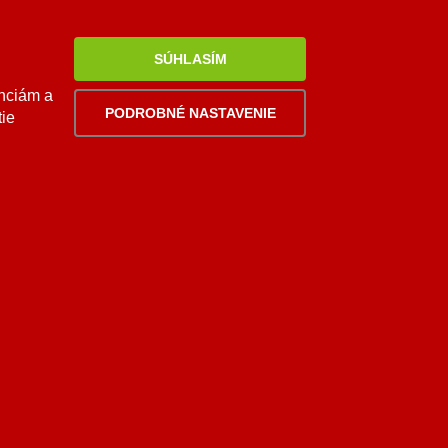
0948 949 949
po-pi 8:00-18:00 hod.
SÚHLASÍM
palomino@palomino.sk
enciám a
PODROBNÉ NASTAVENIE
tie
Viac
informácií
AI asistent od NEXT176
KRBÍK
adrujete súhlas s ich používaním.