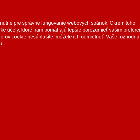
hnutné pre správne fungovanie webových stránok. Okrem toho
ké účely, ktoré nám pomáhajú lepšie porozumieť vašim prefer
borov cookie nesúhlasíte, môžete ich odmietnuť. Vaše rozhodnu
u.
 práva vyhradené. Tento web používa súbory
cookies
. Prehliadaním webu vyj