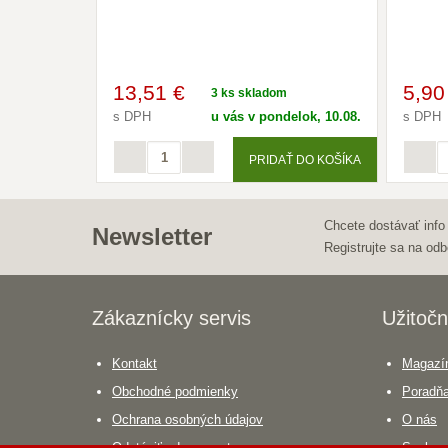
13
,51 €
5
,90
3 ks skladom
s DPH
u vás v pondelok, 10.08.
s DPH
PRIDAŤ DO KOŠÍKA
Chcete dostávať info
Newsletter
Registrujte sa na odb
Zákaznícky servis
Užitočn
Kontakt
Magazín
Obchodné podmienky
Poradň
Ochrana osobných údajov
O nás
Odstúpiť od zmuvy tu
Spolupr