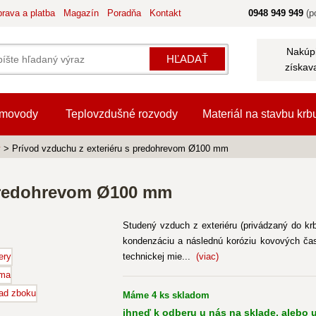
rava a platba
Magazín
Poradňa
Kontakt
0948 949 949
(po
Nakúpi
HĽADAŤ
získav
movody
Teplovzdušné rozvody
Materiál na stavbu krb
y
> Prívod vzduchu z exteriéru s predohrevom Ø100 mm
 predohrevom Ø100 mm
Studený vzduch z exteriéru (privádzaný do kr
kondenzáciu a následnú koróziu kovových čast
technickej mie...
(viac)
Máme 4 ks skladom
ihneď k odberu u nás na sklade, alebo u