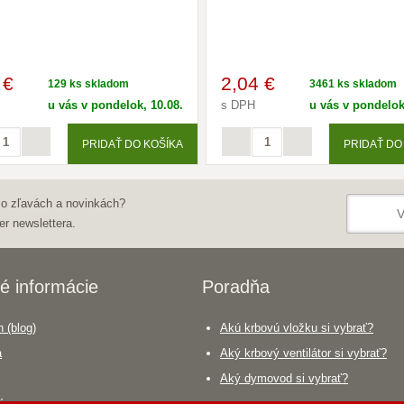
 €
2
,04 €
129 ks skladom
3461 ks skladom
u vás v pondelok, 10.08.
s DPH
u vás v pondelok
PRIDAŤ DO KOŠÍKA
PRIDAŤ DO
 o zľavách a novinkách?
er newslettera.
é informácie
Poradňa
 (blog)
Akú krbovú vložku si vybrať?
a
Aký krbový ventilátor si vybrať?
Aký dymovod si vybrať?
áca