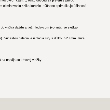
 kovových častí. Z tohto dôvodu sa preferuje prívod
m eliminovania rizika korózie, súčasne optimalizuje účinnosť
do vnútra dažďu a tiež hlodavcom (vo vnútri je sieťka).
. Súčasťou balenia je izolácia rúry s dĺžkou 520 mm. Rúra
á sa napája do krbovej vložky.