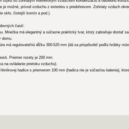
ri styku so zohriatym interiérovým vzduchom kondenzáciu a následnú koróziu
nie je možné, prívod vzduchu z exteriéru s predohrevom. Zohriaty vzduch okre
e sklo, čistejší komín a pod.).
edovných častí:
. Mriežka má elegantný a súčasne praktický tvar, ktorý zabraňuje dostať sa 
y domu.
úra má regulovateľnú dĺžku 300-520 mm (dá sa prispôsobiť podľa hrúbky múru)
tnosti. Priemer rozety je 200 mm.
ka na ovládanie prietoku vzduchu).
hliníkovej hadice s priemerom 100 mm (hadica nie je súčasťou balenia), ktor