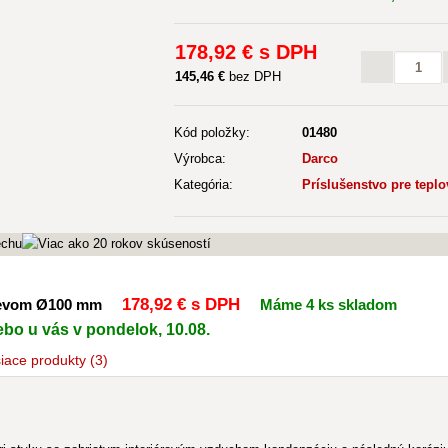
178
,92 €
s DPH
145
,46 €
bez DPH
Kód položky:
01480
Výrobca:
Darco
Kategória:
Príslušenstvo pre tepl
178
,92 €
s DPH
hrevom Ø100 mm
Máme 4 ks skladom
ebo u vás v pondelok, 10.08.
siace
produkty
(3)