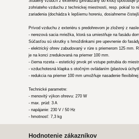
Studený vzduch z exteriéru (privádzaný do krbu) spôsobuje p
zohriateho vzduchu z technickej miestnosti, resp. pokiaľ to 
zariadenia (dochádza k lepšiemu horeniu, dosiahneme čistejši
Prívod vzduchu z exteriéru s predohrevom je zložený z nasl
- nerezová sacia mriežka, ktorá sa umiestňuje na fasádu domu
Súčasťou sú skrutky s hmoždinkami pre upevnenie do fasád
- elektrický ohrev zabudovaný v rúre s priemerom 125 mm. R
je na konci zredukovaná na priemer 100 mm.
- čierna rozeta – estetický prvok pri vstupe potrubia do mies
- vzduchotesná klapka s otočným ovládaním (plastová úchyt
- redukcia na priemer 100 mm umožňuje nasadenie flexibilnej 
Technické parametre:
- menovitý výkon ohrevu: 270 W
- max. prúd: 3 A
- napájanie: 230 V / 50 Hz
- hmotnosť: 7,3 kg
Hodnotenie zákazníkov