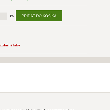
PRIDAŤ DO KOŠÍKA
ks
ovzdušné krby