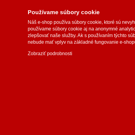
Doprava a platba
Používame súbory cookie
Sledovanie zásielky
Náš e-shop používa súbory cookie, ktoré sú nevy
používame súbory cookie aj na anonymné analytic
zlepšovať naše služby. Ak s používaním týchto sú
nebude mať vplyv na základné fungovanie e-shop
Možnosti dopravy
Zobraziť podrobnosti
Možnosti platby
2006-2026 © Palomino.sk, všetky