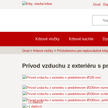
Úvod
Dop
Krbové vložky
Krbové kachle
Dy
Úvod
>
Krbové vložky
>
Príslušenstvo pre teplovzdušné krb
Prívod vzduchu z exteriéru s
+1 ďalších