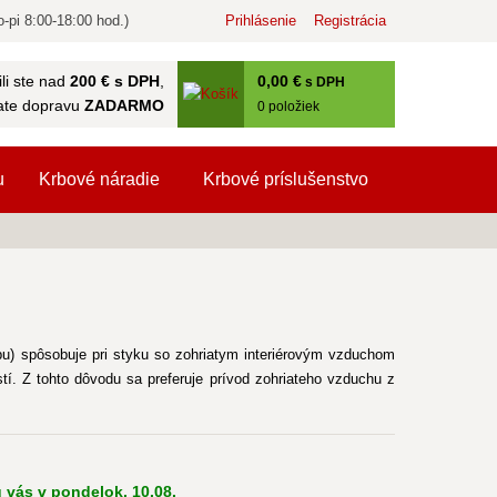
-pi 8:00-18:00 hod.)
Prihlásenie
Registrácia
0
,00 €
li ste nad
200 € s DPH
,
s DPH
ate dopravu
ZADARMO
0
položiek
u
Krbové náradie
Krbové príslušenstvo
bu) spôsobuje pri styku so zohriatym interiérovým vzduchom
í. Z tohto dôvodu sa preferuje prívod zohriateho vzduchu z
 vás v pondelok, 10.08.