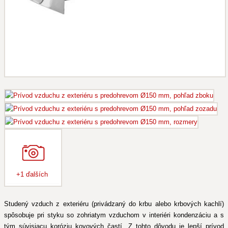
+1 ďalších
Studený vzduch z exteriéru (privádzaný do krbu alebo krbových kachlí)
spôsobuje pri styku so zohriatym vzduchom v interiéri kondenzáciu a s
tým súvisiacu koróziu kovových častí. Z tohto dôvodu je lepší prívod