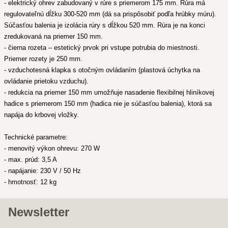
- elektrický ohrev zabudovaný v rúre s priemerom 175 mm. Rúra má
regulovateľnú dĺžku 300-520 mm (dá sa prispôsobiť podľa hrúbky múru).
Súčasťou balenia je izolácia rúry s dĺžkou 520 mm. Rúra je na konci
zredukovaná na priemer 150 mm.
- čierna rozeta – estetický prvok pri vstupe potrubia do miestnosti.
Priemer rozety je 250 mm.
- vzduchotesná klapka s otočným ovládaním (plastová úchytka na
ovládanie prietoku vzduchu).
- redukcia na priemer 150 mm umožňuje nasadenie flexibilnej hliníkovej
hadice s priemerom 150 mm (hadica nie je súčasťou balenia), ktorá sa
napája do krbovej vložky.
Technické parametre:
- menovitý výkon ohrevu: 270 W
- max. prúd: 3,5 A
- napájanie: 230 V / 50 Hz
- hmotnosť: 12 kg
Newsletter