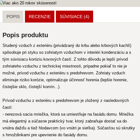
POPIS
RECENZIE
SÚVISIACE
(4)
Popis produktu
Studený vzduch z exteriéru (privádzaný do krbu alebo krbových kachlí)
spôsobuje pri styku so zohriatym vzduchom v interiéri kondenzáciu a s
tým súvisiacu koróziu kovových častí. Z tohto dôvodu je lepší prívod
zohriateho vzduchu z technickej miestnosti, prípadne pokiaľ to nie je
možné, prívod vzduchu z exteriéru s predohrevom. Zohriaty vzduch
eliminuje riziko korózie, optimalizuje účinnosť horenia (lepšie horenie,
čistejšie sklo, čistejší komín...).
Prívod vzduchu z exteriéru s predohrevom je zložený z nasledovných
častí:
- nerezová sacia mriežka, ktorá sa umiestňuje na fasádu domu. Mriežka
má elegantný a súčasne praktický tvar, ktorý zabraňuje dostať sa do
vnútra dažďu a tiež hlodavcom (vo vnútri je sieťka). Súčasťou sú skrutky
s hmoždinkami pre upevnenie do fasády domu.