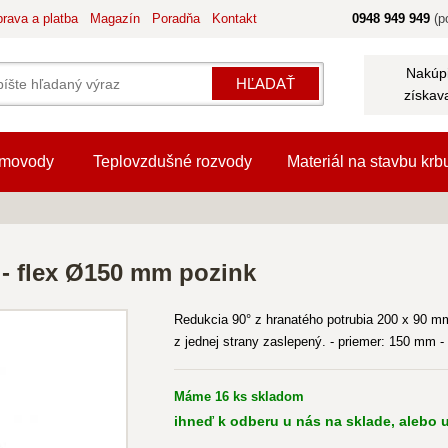
rava a platba
Magazín
Poradňa
Kontakt
0948 949 949
(po
Nakúpi
HĽADAŤ
získav
movody
Teplovzdušné rozvody
Materiál na stavbu krb
- flex Ø150 mm pozink
Redukcia 90° z hranatého potrubia 200 x 90 mm
z jednej strany zaslepený. - priemer: 150 mm 
Máme 16 ks skladom
ihneď k odberu u nás na sklade, alebo u