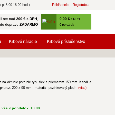
-pi 8:00-18:00 hod.)
Prihlásenie
Registrácia
0
,00 €
li ste nad
200 € s DPH
,
s DPH
ate dopravu
ZADARMO
0
položiek
u
Krbové náradie
Krbové príslušenstvo
 na okrúhle potrubie typu flex s priemerom 150 mm. Kanál je
- prierez: 200 x 90 mm - materiál: pozinkovaný plech
(viac)
 vás v pondelok, 10.08.