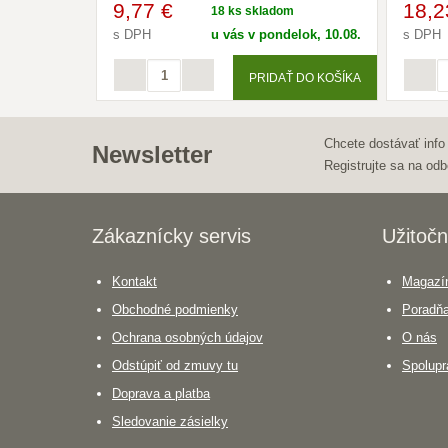
9
,77 €
18
,2
18 ks skladom
s DPH
u vás v pondelok, 10.08.
s DPH
PRIDAŤ DO KOŠÍKA
Chcete dostávať info
Newsletter
Registrujte sa na odb
Zákaznícky servis
Užitočn
Kontakt
Magazín
Obchodné podmienky
Poradň
Ochrana osobných údajov
O nás
Odstúpiť od zmuvy tu
Spolupr
Doprava a platba
Sledovanie zásielky