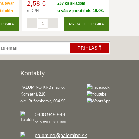
2
,58 €
a tovar
207 ks skladom
 telefón
s DPH
u vás v pondelok, 10.08.
 KOŠÍKA
PRIDAŤ DO KOŠÍKA
PRIHLÁSIŤ
Kontakty
PALOMINO KRBY, s.r.o.
Komjatná 210
okr. Ružomberok, 034 96
0948 949 949
po-pi 8:00-18:00 hod.
palomino@palomino.sk