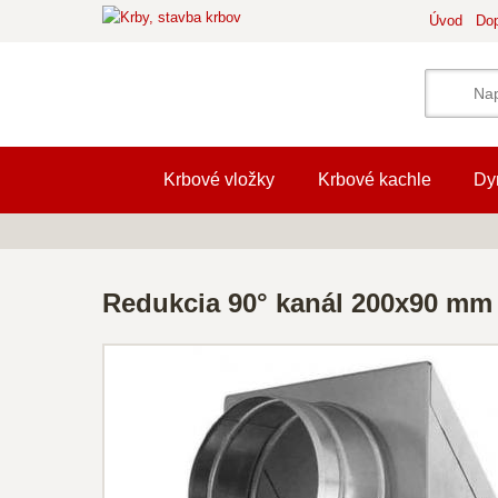
Úvod
Dop
Krbové vložky
Krbové kachle
Dy
Redukcia 90° kanál 200x90 mm 