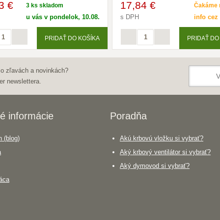
3 €
17
,84 €
3 ks skladom
Čakáme n
u vás v pondelok, 10.08.
s DPH
info cez
PRIDAŤ DO KOŠÍKA
PRIDAŤ DO
 o zľavách a novinkách?
er newslettera.
é informácie
Poradňa
 (blog)
Akú krbovú vložku si vybrať?
a
Aký krbový ventilátor si vybrať?
Aký dymovod si vybrať?
áca