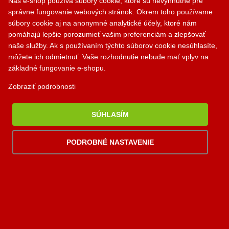
Náš e-shop používa súbory cookie, ktoré sú nevyhnutné pre
Krbík
správne fungovanie webových stránok. Okrem toho používame
Kontakty
Inteligentný krbový asistent
súbory cookie aj na anonymné analytické účely, ktoré nám
pomáhajú lepšie porozumieť vašim preferenciám a zlepšovať
PALOMINO KRBY, s.r.o.
naše služby. Ak s používaním týchto súborov cookie nesúhlasíte,
Komjatná 210
môžete ich odmietnuť. Vaše rozhodnutie nebude mať vplyv na
okr. Ružomberok, 034 96
základné fungovanie e-shopu.
0948 949 949
Zobraziť podrobnosti
po-pi 8:00-18:00 hod.
SÚHLASÍM
palomino@palomino.sk
PODROBNÉ NASTAVENIE
Možnosti dopravy
Možnosti platby