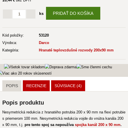
20
,44 €
bez DPH
PRIDAŤ DO KOŠÍKA
ks
Kód položky:
53120
Výrobca:
Darco
Kategória:
Hranaté teplovzdušné rozvody 200x90 mm
POPIS
RECENZIE
SÚVISIACE
(4)
Popis produktu
Nesymetrická redukcia z hranatého potrubia 200 x 90 mm na flexi potrubie
s priemerom 100 mm. Nesymetrická redukcia vojde do vnútra kanála 200
x 90 mm, t.j.
pre tento spoj sa nepoužíva
spojka kanál 200 x 90 mm
.