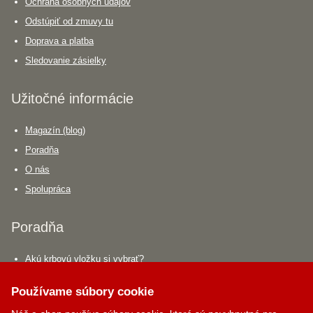
Ochrana osobných údajov
Odstúpiť od zmuvy tu
Doprava a platba
Sledovanie zásielky
Užitočné informácie
Magazín (blog)
Poradňa
O nás
Spolupráca
Poradňa
Akú krbovú vložku si vybrať?
Aký krbový ventilátor si vybrať?
Používame súbory cookie
Aký dymovod si vybrať?