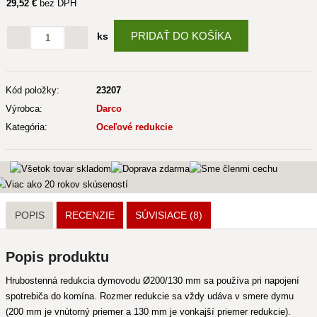
29
,52 €
bez DPH
PRIDAŤ DO KOŠÍKA
ks
Kód položky:
23207
Výrobca:
Darco
Kategória:
Oceľové redukcie
POPIS
RECENZIE
SÚVISIACE
(8)
Popis produktu
Hrubostenná redukcia dymovodu Ø200/130 mm sa používa pri napojení
spotrebiča do komína. Rozmer redukcie sa vždy udáva v smere dymu
(200 mm je vnútorný priemer a 130 mm je vonkajší priemer redukcie).