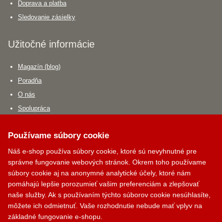
Doprava a platba
Sledovanie zásielky
Užitočné informácie
Magazín (blog)
Poradňa
O nás
Spolupráca
Poradňa
Používame súbory cookie
Náš e-shop používa súbory cookie, ktoré sú nevyhnutné pre
Akú krbovú vložku si vybrať?
správne fungovanie webových stránok. Okrem toho používame
Aký krbový ventilátor si vybrať?
súbory cookie aj na anonymné analytické účely, ktoré nám
pomáhajú lepšie porozumieť vašim preferenciám a zlepšovať
Aký dymovod si vybrať?
naše služby. Ak s používaním týchto súborov cookie nesúhlasíte,
môžete ich odmietnuť. Vaše rozhodnutie nebude mať vplyv na
Krbík
Kontakty
základné fungovanie e-shopu.
Inteligentný krbový asistent