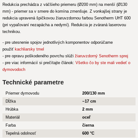
Redukcia prechádza z väčšieho priemeru (Ø200 mm) na menší (Ø130
mm) - priemer sa v smere do komína zmenšuje. Z vonkajšej strany je
redukcia upravená špičkovou žiaruvzdornou farbou Senotherm UHT 600
(pri vypaľovaní nezapácha a nedymí). Redukcia je zváraná laserovou
technikou.
- pre utesnenie spojov jednotlivých komponentov odporúčame
použiť
kachliarsky tmel
- pre opravu poškodeného povrchu slúži
žiaruvzdorný Senotherm sprej
- pre viac informácií si prečítajte článok:
Všetko čo by ste mali vedieť o
dymovodoch
Technické parametre
Priemer dymovodu
200/130 mm
Dĺžka
~17 cm
Hrúbka
2 mm
Materiál
oceľ
Farba
čierna
Tepelná odolnosť
600 °C