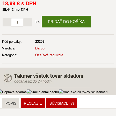
18
,99 €
s DPH
15
,44 €
bez DPH
PRIDAŤ DO KOŠÍKA
ks
Kód položky:
23209
Výrobca:
Darco
Kategória:
Oceľové redukcie
POPIS
RECENZIE
SÚVISIACE
(7)