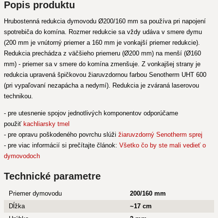
Popis produktu
Hrubostenná redukcia dymovodu Ø200/160 mm sa používa pri napojení
spotrebiča do komína. Rozmer redukcie sa vždy udáva v smere dymu
(200 mm je vnútorný priemer a 160 mm je vonkajší priemer redukcie).
Redukcia prechádza z väčšieho priemeru (Ø200 mm) na menší (Ø160
mm) - priemer sa v smere do komína zmenšuje. Z vonkajšej strany je
redukcia upravená špičkovou žiaruvzdornou farbou Senotherm UHT 600
(pri vypaľovaní nezapácha a nedymí). Redukcia je zváraná laserovou
technikou.
- pre utesnenie spojov jednotlivých komponentov odporúčame
použiť
kachliarsky tmel
- pre opravu poškodeného povrchu slúži
žiaruvzdorný Senotherm sprej
- pre viac informácií si prečítajte článok:
Všetko čo by ste mali vedieť o
dymovodoch
Technické parametre
Priemer dymovodu
200/160 mm
Dĺžka
~17 cm