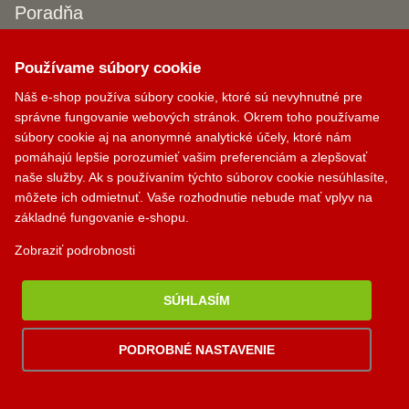
Poradňa
Akú krbovú vložku si vybrať?
Používame súbory cookie
Aký krbový ventilátor si vybrať?
Náš e-shop používa súbory cookie, ktoré sú nevyhnutné pre
Aký dymovod si vybrať?
správne fungovanie webových stránok. Okrem toho používame
súbory cookie aj na anonymné analytické účely, ktoré nám
Krbík
Kontakty
pomáhajú lepšie porozumieť vašim preferenciám a zlepšovať
Inteligentný krbový asistent
naše služby. Ak s používaním týchto súborov cookie nesúhlasíte,
môžete ich odmietnuť. Vaše rozhodnutie nebude mať vplyv na
PALOMINO KRBY, s.r.o.
základné fungovanie e-shopu.
Komjatná 210
okr. Ružomberok, 034 96
Zobraziť podrobnosti
0948 949 949
SÚHLASÍM
po-pi 8:00-18:00 hod.
palomino@palomino.sk
PODROBNÉ NASTAVENIE
Možnosti dopravy