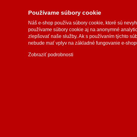
Odstúpiť od zmuvy tu
Spolupr
Doprava a platba
Používame súbory cookie
Sledovanie zásielky
Náš e-shop používa súbory cookie, ktoré sú nevy
používame súbory cookie aj na anonymné analytic
zlepšovať naše služby. Ak s používaním týchto sú
nebude mať vplyv na základné fungovanie e-shop
Možnosti dopravy
Zobraziť podrobnosti
Možnosti platby
2006-2026 © Palomino.sk, všetky