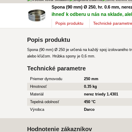
Spona (90 mm) Ø 250, hr. 0.6 mm, nerez
ihneď k odberu u nás na sklade, aleb
Popis
produktu
Technické parametr
Popis produktu
Spona (90 mm) Ø 250 je určená na každý spoj izolovaného t
alebo kľúčom. Hrúbka spony je 0,6 mm.
Technické parametre
Priemer dymovodu
250 mm
Hmotnosť
0.35 kg
Materiál
nerez triedy 1.4301
Tepelná odolnosť
450 °C
Výrobca
Darco
Hodnotenie zákazníkov