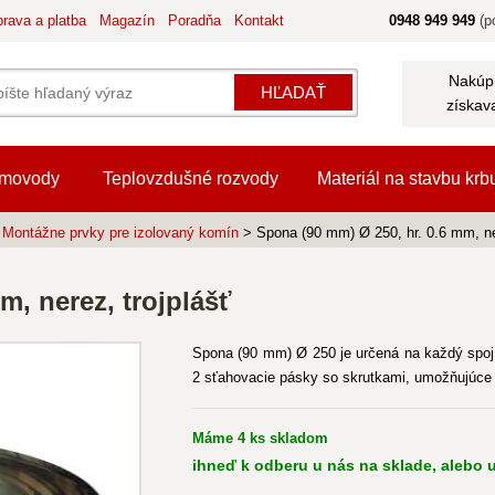
rava a platba
Magazín
Poradňa
Kontakt
0948 949 949
(po
Nakúpi
HĽADAŤ
získav
movody
Teplovzdušné rozvody
Materiál na stavbu krb
>
Montážne prvky pre izolovaný komín
> Spona (90 mm) Ø 250, hr. 0.6 mm, ner
m, nerez, trojplášť
Spona (90 mm) Ø 250 je určená na každý spoj 
2 sťahovacie pásky so skrutkami, umožňujúc
Máme 4 ks skladom
ihneď k odberu u nás na sklade, alebo u