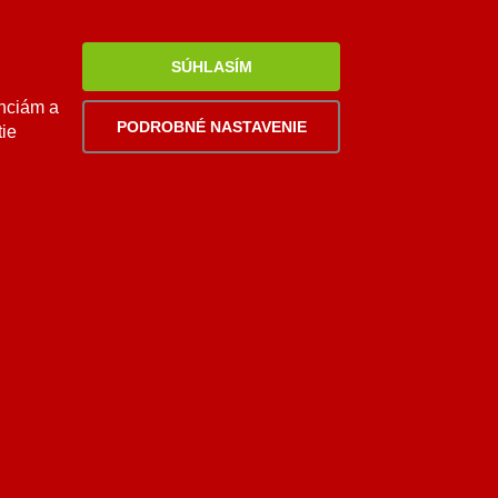
0948 949 949
po-pi 8:00-18:00 hod.
SÚHLASÍM
palomino@palomino.sk
enciám a
PODROBNÉ NASTAVENIE
tie
Viac
informácií
AI asistent od NEXT176
KRBÍK
adrujete súhlas s ich používaním.