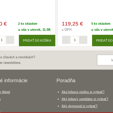
0 €
119
,25 €
2 ks skladom
5 ks skladom
u vás v utorok, 11.08.
s DPH
u vás v utorok
PRIDAŤ DO KOŠÍKA
PRIDAŤ DO
 o zľavách a novinkách?
er newslettera.
é informácie
Poradňa
 (blog)
Akú krbovú vložku si vybrať?
a
Aký krbový ventilátor si vybrať?
Aký dymovod si vybrať?