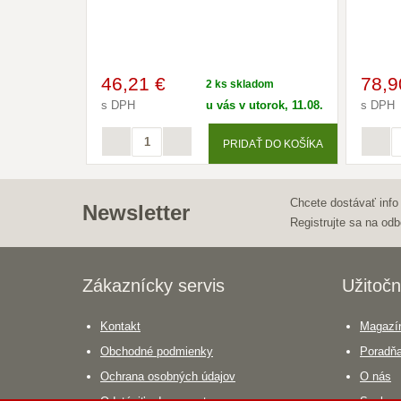
46
,21 €
78
,9
2 ks skladom
s DPH
u vás v utorok, 11.08.
s DPH
PRIDAŤ DO KOŠÍKA
Chcete dostávať info
Newsletter
Registrujte sa na odb
Zákaznícky servis
Užitočn
Kontakt
Magazín
Obchodné podmienky
Poradň
Ochrana osobných údajov
O nás