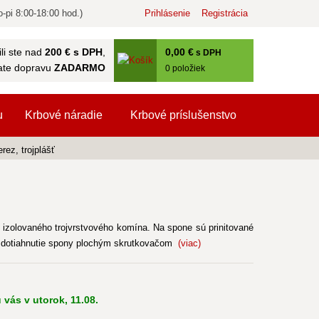
-pi 8:00-18:00 hod.)
Prihlásenie
Registrácia
0
,00 €
li ste nad
200 € s DPH
,
s DPH
ate dopravu
ZADARMO
0
položiek
u
Krbové náradie
Krbové príslušenstvo
ez, trojplášť
izolovaného trojvrstvového komína. Na spone sú prinitované
e dotiahnutie spony plochým skrutkovačom
(viac)
 vás v utorok, 11.08.