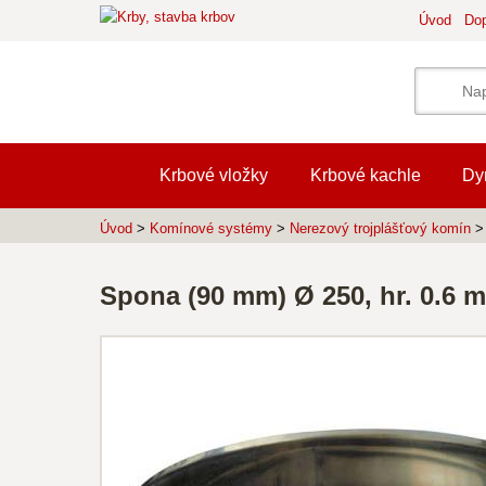
Úvod
Dop
Krbové vložky
Krbové kachle
Dy
Úvod
>
Komínové systémy
>
Nerezový trojplášťový komín
Spona (90 mm) Ø 250, hr. 0.6 m