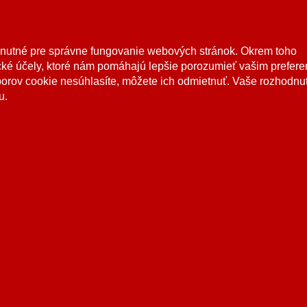
áca
hnutné pre správne fungovanie webových stránok. Okrem toho
ké účely, ktoré nám pomáhajú lepšie porozumieť vašim prefer
borov cookie nesúhlasíte, môžete ich odmietnuť. Vaše rozhodnu
u.
 práva vyhradené. Tento web používa súbory
cookies
. Prehliadaním webu vyj