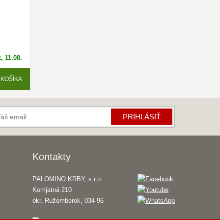
, 11.08.
 KOŠÍKA
Krbík
Inteligentný krbový asistent
PRIHLÁSIŤ
Kontakty
PALOMINO KRBY, s.r.o.
Komjatná 210
okr. Ružomberok, 034 96