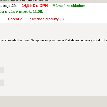
14
,55 €
s DPH
, trojplášť
Máme 4 ks skladom
o u vás v utorok, 11.08.
e
Recenzie
Súvisiace
produkty
(3)
rojvrstvového komína. Na spone sú prinitované 2 sťahovacie pásky so skrut