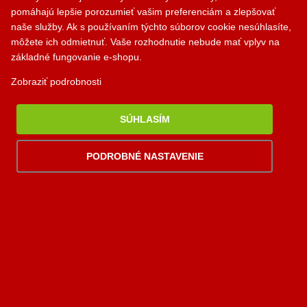
pomáhajú lepšie porozumieť vašim preferenciám a zlepšovať
Newsletter
naše služby. Ak s používaním týchto súborov cookie nesúhlasíte,
môžete ich odmietnuť. Vaše rozhodnutie nebude mať vplyv na
Chcete dostávať info o zľavách a novinkách?
základné fungovanie e-shopu.
Registrujte sa na odber newslettera.
Zobraziť podrobnosti
PRIHLÁSIŤ
SÚHLASÍM
PODROBNÉ NASTAVENIE
Zákaznícky servis
Kontakt
Obchodné podmienky
Ochrana osobných údajov
Odstúpiť od zmuvy tu
Doprava a platba