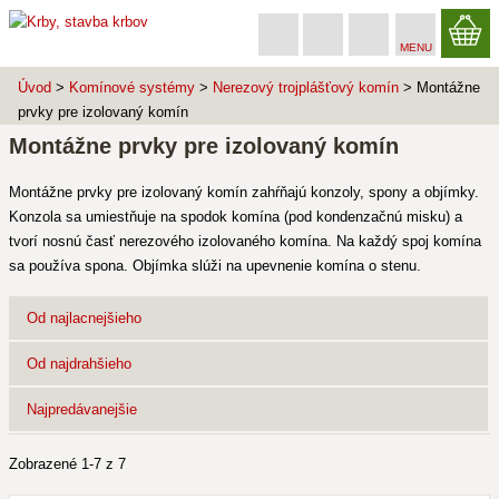
MENU
Úvod
>
Komínové systémy
>
Nerezový trojplášťový komín
> Montážne
prvky pre izolovaný komín
Montážne prvky pre izolovaný komín
Montážne prvky pre izolovaný komín zahŕňajú konzoly, spony a objímky.
Konzola sa umiestňuje na spodok komína (pod kondenzačnú misku) a
tvorí nosnú časť nerezového izolovaného komína. Na každý spoj komína
sa používa spona. Objímka slúži na upevnenie komína o stenu.
Od najlacnejšieho
Od najdrahšieho
Najpredávanejšie
Zobrazené 1-7 z 7