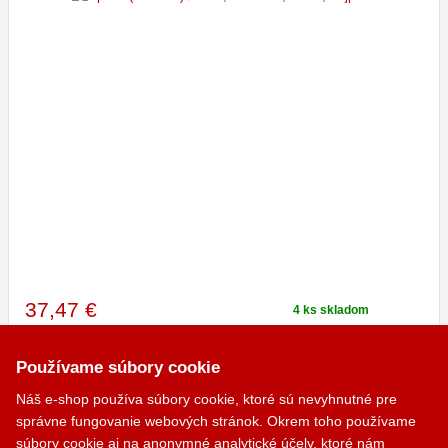
37
,47 €
4 ks skladom
s DPH
u vás pozajtra, 11.08.
Používame súbory cookie
PRIDAŤ DO KOŠÍKA
Náš e-shop používa súbory cookie, ktoré sú nevyhnutné pre
správne fungovanie webových stránok. Okrem toho používame
Zobrazené 1-7 z 7
súbory cookie aj na anonymné analytické účely, ktoré nám