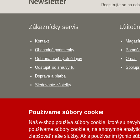
Newsletter
Registrujte sa na odb
Zákaznícky servis
Užitočn
Kontakt
Magazín
Obchodné podmienky
Poradň
Ochrana osobných údajov
O nás
Odstúpiť od zmuvy tu
Spolupr
Doprava a platba
Sledovanie zásielky
Používame súbory cookie
Možnosti dopravy
Náš e-shop používa súbory cookie, ktoré sú nevy
používame súbory cookie aj na anonymné analytic
Možnosti platby
zlepšovať naše služby. Ak s používaním týchto sú