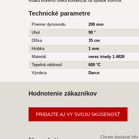
vďaka ktorému steká kondenzát na spodok komína.
Technické parametre
Priemer dymovodu
200 mm
Uhol
90 °
Dĺžka
35 cm
Hrúbka
1 mm
Materiál
nerez triedy 1.4828
Tepelná odolnosť
600 °C
Výrobca
Darco
Hodnotenie zákazníkov
PRIDAJTE AJ VY SVOJU SKÚSENOSŤ
Chcete dostávať info