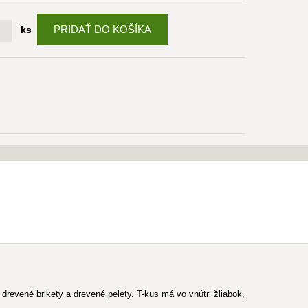
PRIDAŤ DO KOŠÍKA
ks
revené brikety a drevené pelety. T-kus má vo vnútri žliabok,