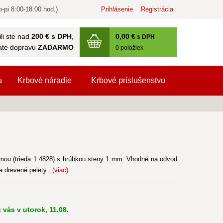
-pi 8:00-18:00 hod.)
Prihlásenie
Registrácia
0
,00 €
li ste nad
200 € s DPH
,
s DPH
ate dopravu
ZADARMO
0
položiek
u
Krbové náradie
Krbové príslušenstvo
zmou (trieda 1.4828) s hrúbkou steny 1 mm. Vhodné na odvod
 a drevené pelety.
(viac)
 vás v utorok, 11.08.