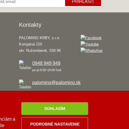
PRIHLÁSIŤ
Kontakty
PALOMINO KRBY, s.r.o.
Komjatná 210
okr. Ružomberok, 034 96
0948 949 949
po-pi 8:00-18:00 hod.
palomino@palomino.sk
SÚHLASÍM
enciám a
PODROBNÉ NASTAVENIE
tie