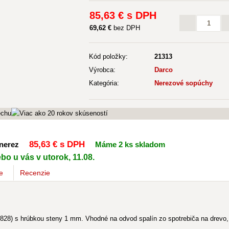
85
,63 €
s DPH
69
,62 €
bez DPH
Kód položky:
21313
Výrobca:
Darco
Kategória:
Nerezové sopúchy
85
,63 €
s DPH
 nerez
Máme 2 ks skladom
bo u vás v utorok, 11.08.
e
Recenzie
828) s hrúbkou steny 1 mm. Vhodné na odvod spalín zo spotrebiča na drevo, d