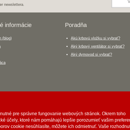
er newslettera.
é informácie
Poradňa
 (blog)
Akú krbovú vložku si vybrať?
a
Aký krbový ventilátor si vybrať?
Aký dymovod si vybrať?
áca
hnutné pre správne fungovanie webových stránok. Okrem toho
ké účely, ktoré nám pomáhajú lepšie porozumieť vašim prefer
borov cookie nesúhlasíte, môžete ich odmietnuť. Vaše rozhodnu