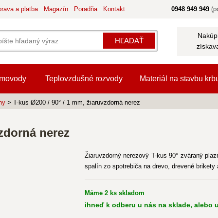
rava a platba
Magazín
Poradňa
Kontakt
0948 949 949
(po
Nakúpi
HĽADAŤ
získav
movody
Teplovzdušné rozvody
Materiál na stavbu krb
hy
> T-kus Ø200 / 90° / 1 mm, žiaruvzdorná nerez
vzdorná nerez
Žiaruvzdorný nerezový T-kus 90° zváraný pla
spalín zo spotrebiča na drevo, drevené brikety
Máme 2 ks skladom
ihneď k odberu u nás na sklade, alebo u