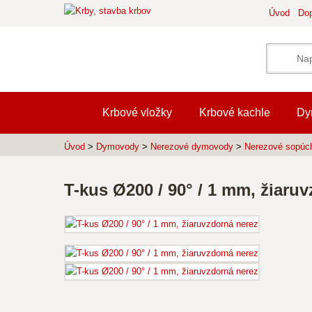
Úvod
Dop
Krbové vložky
Krbové kachle
Dy
Úvod
>
Dymovody
>
Nerezové dymovody
>
Nerezové sopúc
T-kus Ø200 / 90° / 1 mm, žiaru