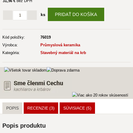
31
,56 €
bez DPH
PRIDAŤ DO KOŠÍKA
ks
Kód položky:
76019
Výrobca:
Průmyslová keramika
Kategória:
Stavebný materiál na krb
POPIS
RECENZIE (3)
SÚVISIACE
(5)
Popis produktu