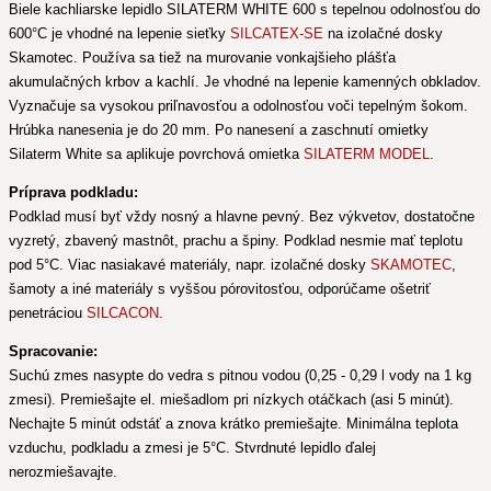
Biele kachliarske lepidlo SILATERM WHITE 600 s tepelnou odolnosťou do
600°C je vhodné na lepenie sieťky
SILCATEX-SE
na izolačné dosky
Skamotec. Používa sa tiež na murovanie vonkajšieho plášťa
akumulačných krbov a kachlí. Je vhodné na lepenie kamenných obkladov.
Vyznačuje sa vysokou priľnavosťou a odolnosťou voči tepelným šokom.
Hrúbka nanesenia je do 20 mm. Po nanesení a zaschnutí omietky
Silaterm White sa aplikuje povrchová omietka
SILATERM MODEL
.
Príprava podkladu:
Podklad musí byť vždy nosný a hlavne pevný. Bez výkvetov, dostatočne
vyzretý, zbavený mastnôt, prachu a špiny. Podklad nesmie mať teplotu
pod 5°C. Viac nasiakavé materiály, napr. izolačné dosky
SKAMOTEC
,
šamoty a iné materiály s vyššou pórovitosťou, odporúčame ošetriť
penetráciou
SILCACON
.
Spracovanie:
Suchú zmes nasypte do vedra s pitnou vodou (0,25 - 0,29 l vody na 1 kg
zmesi). Premiešajte el. miešadlom pri nízkych otáčkach (asi 5 minút).
Nechajte 5 minút odstáť a znova krátko premiešajte. Minimálna teplota
vzduchu, podkladu a zmesi je 5°C. Stvrdnuté lepidlo ďalej
nerozmiešavajte.