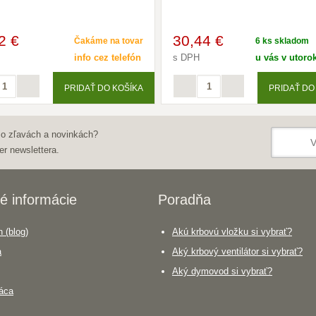
2 €
30
,44 €
Čakáme na tovar
6 ks skladom
info cez telefón
s DPH
u vás v utorok
PRIDAŤ DO KOŠÍKA
PRIDAŤ DO
 o zľavách a novinkách?
er newslettera.
é informácie
Poradňa
 (blog)
Akú krbovú vložku si vybrať?
a
Aký krbový ventilátor si vybrať?
Aký dymovod si vybrať?
áca