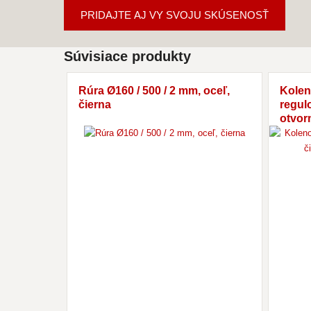
PRIDAJTE AJ VY SVOJU SKÚSENOSŤ
Súvisiace produkty
Rúra Ø160 / 500 / 2 mm, oceľ,
Kolen
čierna
regulo
otvorm