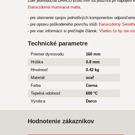
Zder jednoduchá DARCO Ø160 mm sa používa pri napojení kr
žiaruvzdorná murovacia malta
.
- pre utesnenie spojov jednotlivých komponentov odporúčam
- pre opravu poškodeného povrchu slúži
žiaruvzdorný Senoth
- pre viac informácií si prečítajte článok:
Všetko čo by ste ma
Technické parametre
Priemer dymovodu
160 mm
Hrúbka
0.8 mm
Hmotnosť
0.42 kg
Materiál
oceľ
Farba
čierna
Tepelná odolnosť
600 °C
Výrobca
Darco
Hodnotenie zákazníkov