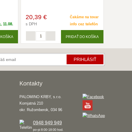
20
,39 €
15
,74 
Čakáme na tovar
, 11.08.
s DPH
info cez telefón
s DPH
 KOŠÍKA
PRIDAŤ DO KOŠÍKA
PRIHLÁSIŤ
Kontakty
PALOMINO KRBY, s.r.o.
Komjatná 210
okr. Ružomberok, 034 96
0948 949 949
po-pi 8:00-18:00 hod.