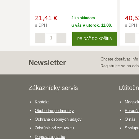
21
,41 €
40
,5
2 ks skladom
s DPH
u vás v utorok, 11.08.
s DPH
PRIDAŤ DO KOŠÍKA
Chcete dostávať info
Newsletter
Registrujte sa na odb
Zákaznícky servis
Užitočn
Kontakt
Magazín
Obchodné podmienky
Poradň
Ochrana osobných údajov
O nás
Odstúpiť od zmuvy tu
Spolupr
Doprava a platba