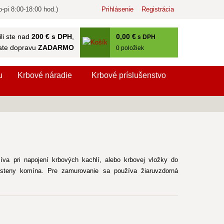
-pi 8:00-18:00 hod.)
Prihlásenie
Registrácia
0
,00 €
li ste nad
200 € s DPH
,
s DPH
ate dopravu
ZADARMO
0
položiek
u
Krbové náradie
Krbové príslušenstvo
 pri napojení krbových kachlí, alebo krbovej vložky do
teny komína. Pre zamurovanie sa používa žiaruvzdorná