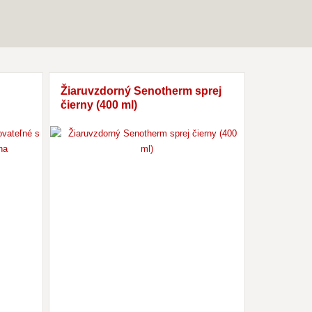
Žiaruvzdorný Senotherm sprej
Rúra Ø160
čierny (400 ml)
čierna