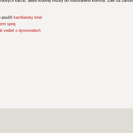
bových kachlí, alebo krbovej vložky do murovaného komína. Zder sa zamur
e použiť
kachliarsky tmel
erm sprej
li vedieť o dymovodoch