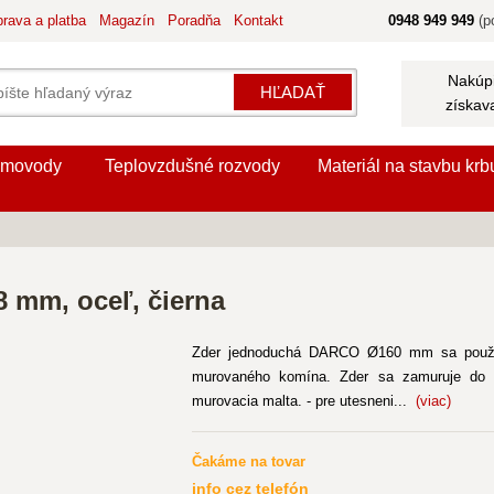
rava a platba
Magazín
Poradňa
Kontakt
0948 949 949
(po
Nakúpi
HĽADAŤ
získav
movody
Teplovzdušné rozvody
Materiál na stavbu krb
 mm, oceľ, čierna
Zder jednoduchá DARCO Ø160 mm sa používa
murovaného komína. Zder sa zamuruje do s
murovacia malta. - pre utesneni...
(viac)
Čakáme na tovar
info cez telefón