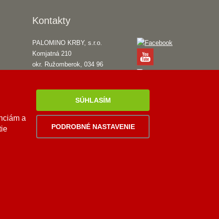
Kontakty
PALOMINO KRBY, s.r.o.
Komjatná 210
okr. Ružomberok, 034 96
0948 949 949
po-pi 8:00-18:00 hod.
SÚHLASÍM
enciám a
palomino@palomino.sk
PODROBNÉ NASTAVENIE
tie
Viac
informácií