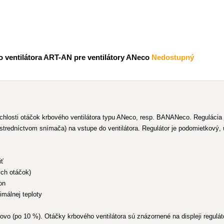
 ventilátora ART-AN pre ventilátory ANeco
Nedostupný
rýchlosti otáčok krbového ventilátora typu ANeco, resp. BANANeco. Reguláci
stredníctvom snímača) na vstupe do ventilátora. Regulátor je podomietkový,
iť
ych otáčok)
on
imálnej teploty
vo (po 10 %). Otáčky krbového ventilátora sú znázornené na displeji regul