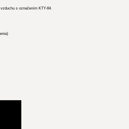
y vzduchu s označením KTY-84.
enia)