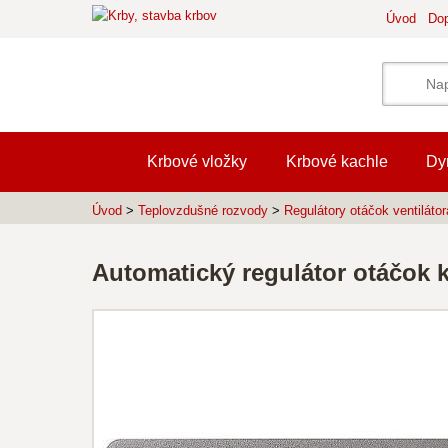
Úvod
Dop
Krbové vložky
Krbové kachle
Dy
Úvod
>
Teplovzdušné rozvody
>
Regulátory otáčok ventilátor
Automatický regulátor otáčok 