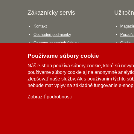
Zákaznícky servis
Užitočn
Kontakt
Magazín
Obchodné podmienky
Poradň
Ochrana osobných údajov
O nás
Odstúpiť od zmuvy tu
Spolupr
Používame súbory cookie
Doprava a platba
Náš e-shop používa súbory cookie, ktoré sú nevy
Sledovanie zásielky
používame súbory cookie aj na anonymné analytic
zlepšovať naše služby. Ak s používaním týchto sú
nebude mať vplyv na základné fungovanie e-shop
Zobraziť podrobnosti
Možnosti dopravy
Možnosti platby