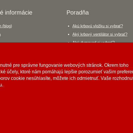
é informácie
Poradňa
 (blog)
Akú krbovú vložku si vybrať?
a
Aký krbový ventilátor si vybrať?
Aký dymovod si vybrať?
áca
hnutné pre správne fungovanie webových stránok. Okrem toho
ké účely, ktoré nám pomáhajú lepšie porozumieť vašim prefer
borov cookie nesúhlasíte, môžete ich odmietnuť. Vaše rozhodnu
u.