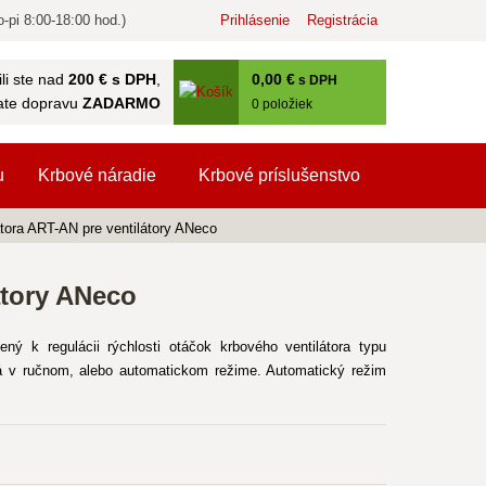
-pi 8:00-18:00 hod.)
Prihlásenie
Registrácia
0
,00 €
li ste nad
200 € s DPH
,
s DPH
ate dopravu
ZADARMO
0
položiek
u
Krbové náradie
Krbové príslušenstvo
átora ART-AN pre ventilátory ANeco
átory ANeco
ný k regulácii rýchlosti otáčok krbového ventilátora typu
 v ručnom, alebo automatickom režime. Automatický režim