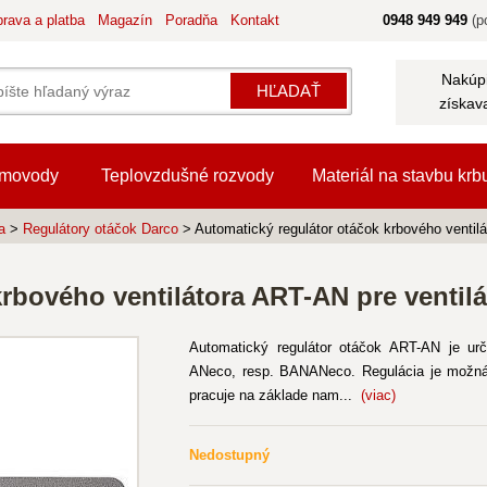
rava a platba
Magazín
Poradňa
Kontakt
0948 949 949
(po
Nakúpi
HĽADAŤ
získav
movody
Teplovzdušné rozvody
Materiál na stavbu krb
a
>
Regulátory otáčok Darco
> Automatický regulátor otáčok krbového ventil
krbového ventilátora ART-AN pre ventil
Automatický regulátor otáčok ART-AN je urče
ANeco, resp. BANANeco. Regulácia je možná
pracuje na základe nam...
(viac)
Nedostupný