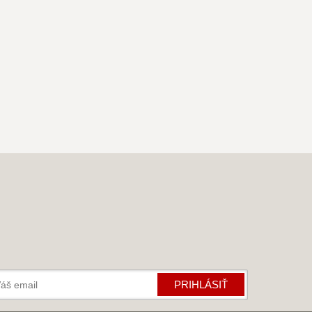
Krbík
Inteligentný krbový asistent
PRIHLÁSIŤ