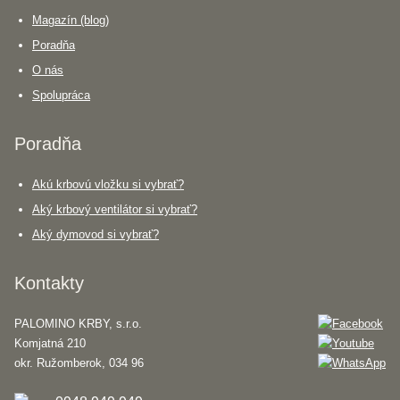
Magazín (blog)
Poradňa
O nás
Spolupráca
Poradňa
Akú krbovú vložku si vybrať?
Aký krbový ventilátor si vybrať?
Aký dymovod si vybrať?
Kontakty
PALOMINO KRBY, s.r.o.
Komjatná 210
okr. Ružomberok, 034 96